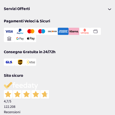
Pagamenti & Condizioni
FAQ
I nostri consigli
Servizi Offerti
Spedizioni
Resi
Politiche per la parità di genere
Privacy Policy
Tantissimi Sconti
Pagamenti Veloci & Sicuri
Cookie Policy
Transazione Sicura
Comunicazioni
Gestisci Cookie
Reso Facile e Veloce
Garanzia
Consegna Gratuita in 24/72h
Sito sicuro
4,7
/5
122.208
Recensioni