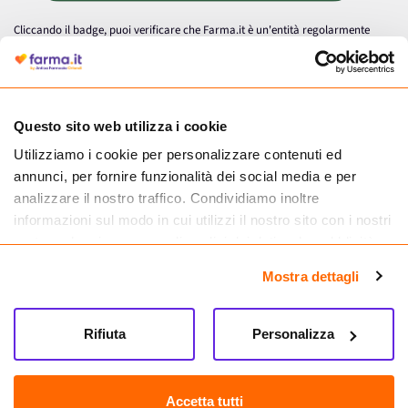
Cliccando il badge, puoi verificare che Farma.it è un'entità regolarmente
autorizzata dal Ministero della Salute a effettuare la vendita online di
medicinali.
Questo sito web utilizza i cookie
Utilizziamo i cookie per personalizzare contenuti ed
annunci, per fornire funzionalità dei social media e per
analizzare il nostro traffico. Condividiamo inoltre
informazioni sul modo in cui utilizzi il nostro sito con i nostri
partner che si occupano di analisi dei dati web, pubblicità e
social media, i quali potrebbero combinarle con altre
Mostra dettagli
informazioni che hai fornito loro o che hanno raccolto dal
tuo utilizzo dei loro servizi.
Seguici su
Rifiuta
Personalizza
Farma.it S.a.s. P. IVA 07417261216 REA: NA-884088
CREDITS
Accetta tutti
Sede legale Via delle Repubbliche Marinare 128, 80147 Napoli