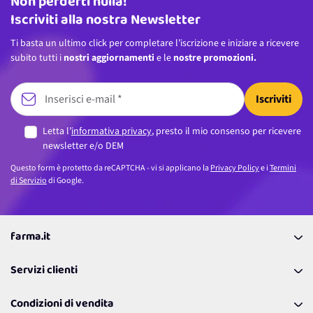
Non perderti nulla!
Indirizzo email
Iscriviti alla nostra Newsletter
Ti basta un ultimo click per completare l’iscrizione e iniziare a ricevere
subito tutti i
nostri aggiornamenti
e le
nostre promozioni.
Iscriviti
Letta l’
informativa privacy
, presto il mio consenso per ricevere
newsletter e/o DEM
Questo form è protetto da reCAPTCHA - vi si applicano la
Privacy Policy
e i
Termini
di Servizio
di Google.
farma.it
La nostra Azienda
Servizi clienti
Coupon
Contattaci
Programma Fedeltà Farma Lovers
Condizioni di vendita
Richiamami
Lavora con noi