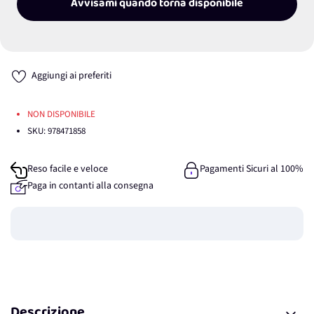
Avvisami quando torna disponibile
Aggiungi ai preferiti
NON DISPONIBILE
SKU:
978471858
Reso facile e veloce
Pagamenti Sicuri al 100%
Paga in contanti alla consegna
Guadagna
0
punti
Descrizione