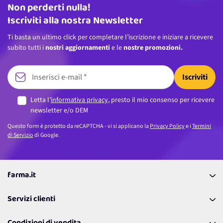
Non perderti nulla!
Indirizzo email
Iscriviti alla nostra Newsletter
Ti basta un ultimo click per completare l’iscrizione e iniziare a ricevere
subito tutti i
nostri aggiornamenti
e le
nostre promozioni.
Iscriviti
Letta l’
informativa privacy
, presto il mio consenso per ricevere
newsletter e/o DEM
Questo form è protetto da reCAPTCHA - vi si applicano la
Privacy Policy
e i
Termini
di Servizio
di Google.
farma.it
La nostra Azienda
Servizi clienti
Coupon
Contattaci
Programma Fedeltà Farma Lovers