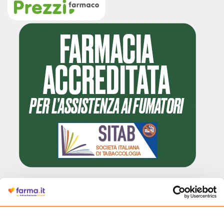
Cliccando il badge, puoi verificare che Farma.it è un'entità regolarmente
autorizzata dal Ministero della Salute a effettuare la vendita online di
medicinali.