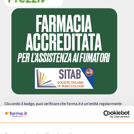
Cliccando il badge, puoi verificare che Farma.it è un'entità regolarmente
autorizzata dal Ministero della Salute a effettuare la vendita online di
medicinali.