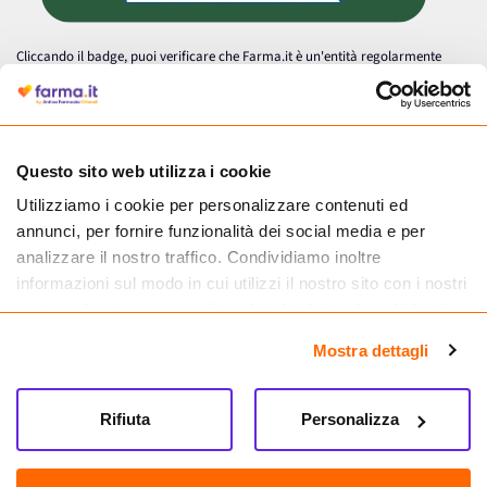
Cliccando il badge, puoi verificare che Farma.it è un'entità regolarmente
autorizzata dal Ministero della Salute a effettuare la vendita online di
medicinali.
Questo sito web utilizza i cookie
Utilizziamo i cookie per personalizzare contenuti ed
annunci, per fornire funzionalità dei social media e per
analizzare il nostro traffico. Condividiamo inoltre
informazioni sul modo in cui utilizzi il nostro sito con i nostri
partner che si occupano di analisi dei dati web, pubblicità e
social media, i quali potrebbero combinarle con altre
Mostra dettagli
informazioni che hai fornito loro o che hanno raccolto dal
tuo utilizzo dei loro servizi.
Seguici su
Rifiuta
Personalizza
Farma.it S.a.s. P. IVA 07417261216 REA: NA-884088
CREDITS