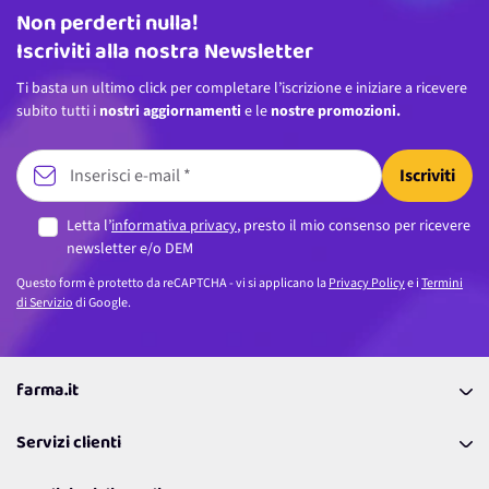
Non perderti nulla!
Indirizzo email
Iscriviti alla nostra Newsletter
Ti basta un ultimo click per completare l’iscrizione e iniziare a ricevere
subito tutti i
nostri aggiornamenti
e le
nostre promozioni.
Iscriviti
Letta l’
informativa privacy
, presto il mio consenso per ricevere
newsletter e/o DEM
Questo form è protetto da reCAPTCHA - vi si applicano la
Privacy Policy
e i
Termini
di Servizio
di Google.
farma.it
La nostra Azienda
Servizi clienti
Coupon
Contattaci
Programma Fedeltà Farma Lovers