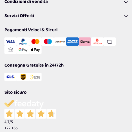
Condizioni di vendita
Richiamami
Lavora con noi
Pagamenti & Condizioni
FAQ
I nostri consigli
Servizi Offerti
Spedizioni
Resi
Politiche per la parità di genere
Privacy Policy
Tantissimi Sconti
Pagamenti Veloci & Sicuri
Cookie Policy
Transazione Sicura
Comunicazioni
Gestisci Cookie
Reso Facile e Veloce
Garanzia
Consegna Gratuita in 24/72h
Sito sicuro
4,7
/5
122.165