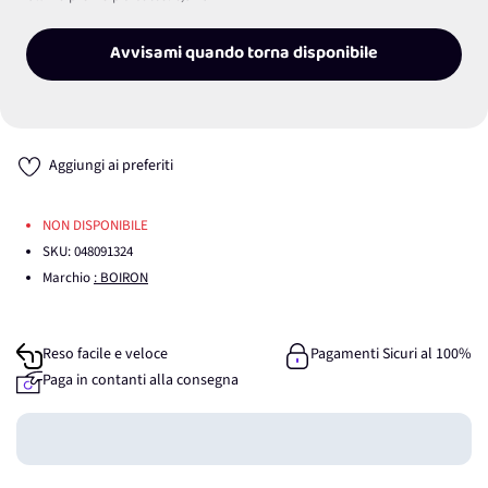
Avvisami quando torna disponibile
Aggiungi ai preferiti
NON DISPONIBILE
SKU:
048091324
Marchio
: BOIRON
Reso facile e veloce
Pagamenti Sicuri al 100%
Paga in contanti alla consegna
Guadagna
0
punti