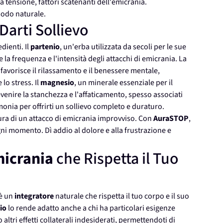
 la tensione, fattori scatenanti dell'emicrania.
modo naturale.
Darti Sollievo
dienti. Il
partenio
, un'erba utilizzata da secoli per le sue
la frequenza e l'intensità degli attacchi di emicrania. La
 favorisce il rilassamento e il benessere mentale,
lo stress. Il
magnesio
, un minerale essenziale per il
enire la stanchezza e l'affaticamento, spesso associati
monia per offrirti un sollievo completo e duraturo.
ura di un attacco di emicrania improvviso. Con
AuraSTOP
,
ogni momento. Dì addio al dolore e alla frustrazione e
micrania
che Rispetta il Tuo
è un
integratore
naturale che rispetta il tuo corpo e il suo
io
lo rende adatto anche a chi ha particolari esigenze
tri effetti collaterali indesiderati, permettendoti di