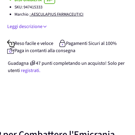
DISPONIBILITA'
10+
SKU:
947415333
Marchio
: AESCULAPIUS FARMACEUTICI
Leggi descrizione
Reso facile e veloce
Pagamenti Sicuri al 100%
Paga in contanti alla consegna
Guadagna
47
punti
completando un acquisto! Solo per
utenti
registrati.
P
per Combattere l'Emicrania