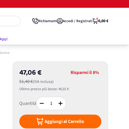
0
0,00 €
Richiamami
Accedi / Registrati
'App!
Glutine
47,06 €
Risparmi il
8%
51,40 €
(IVA inclusa)
Ultimo prezzo più basso:
46,91 €
Quantità
Aggiungi al Carrello