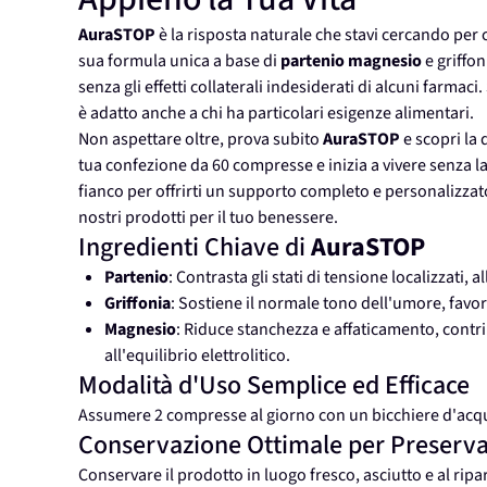
AuraSTOP
è la risposta naturale che stavi cercando per c
sua formula unica a base di
partenio magnesio
e griffon
senza gli effetti collaterali indesiderati di alcuni farmaci.
è adatto anche a chi ha particolari esigenze alimentari.
Non aspettare oltre, prova subito
AuraSTOP
e scopri la 
tua confezione da 60 compresse e inizia a vivere senza l
fianco per offrirti un supporto completo e personalizzato
nostri prodotti per il tuo benessere.
Ingredienti Chiave di
AuraSTOP
Partenio
: Contrasta gli stati di tensione localizzati, a
Griffonia
: Sostiene il normale tono dell'umore, fav
Magnesio
: Riduce stanchezza e affaticamento, cont
all'equilibrio elettrolitico.
Modalità d'Uso Semplice ed Efficace
Assumere 2 compresse al giorno con un bicchiere d'acqua
Conservazione Ottimale per Preservar
Conservare il prodotto in luogo fresco, asciutto e al ripa