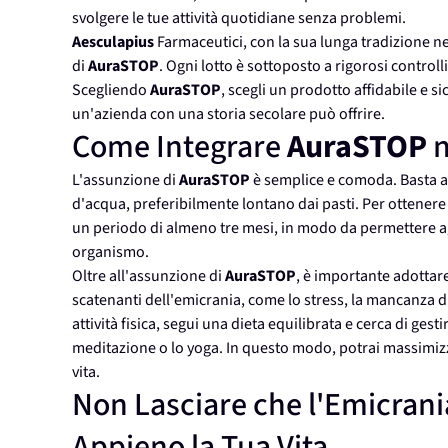
svolgere le tue attività quotidiane senza problemi.
Aesculapius
Farmaceutici, con la sua lunga tradizione nel
di
AuraSTOP
. Ogni lotto è sottoposto a rigorosi controlli
Scegliendo
AuraSTOP
, scegli un prodotto affidabile e s
un'azienda con una storia secolare può offrire.
Come Integrare
AuraSTOP
n
L'assunzione di
AuraSTOP
è semplice e comoda. Basta 
d'acqua, preferibilmente lontano dai pasti. Per ottenere i
un periodo di almeno tre mesi, in modo da permettere agli 
organismo.
Oltre all'assunzione di
AuraSTOP
, è importante adottare 
scatenanti dell'emicrania, come lo stress, la mancanza d
attività fisica, segui una dieta equilibrata e cerca di ges
meditazione o lo yoga. In questo modo, potrai massimizz
vita.
Non Lasciare che l'Emicrani
Appieno la Tua Vita