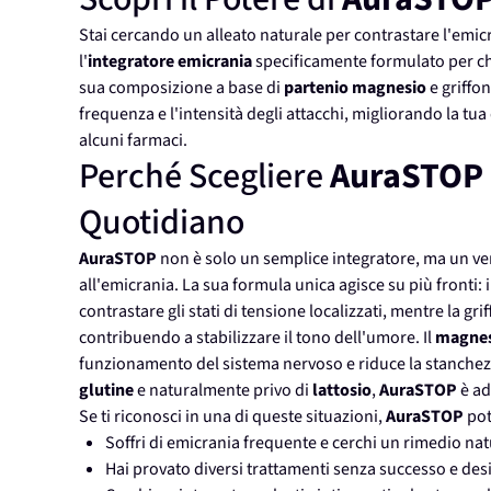
Stai cercando un alleato naturale per contrastare l'emicr
l'
integratore emicrania
specificamente formulato per chi
sua composizione a base di
partenio magnesio
e griffon
frequenza e l'intensità degli attacchi, migliorando la tua qu
alcuni farmaci.
Perché Scegliere
AuraSTOP
Quotidiano
AuraSTOP
non è solo un semplice integratore, ma un vero
all'emicrania. La sua formula unica agisce su più fronti: i
contrastare gli stati di tensione localizzati, mentre la gr
contribuendo a stabilizzare il tono dell'umore. Il
magnes
funzionamento del sistema nervoso e riduce la stanchezz
glutine
e naturalmente privo di
lattosio
,
AuraSTOP
è ad
Se ti riconosci in una di queste situazioni,
AuraSTOP
pot
Soffri di emicrania frequente e cerchi un rimedio natu
Hai provato diversi trattamenti senza successo e desi