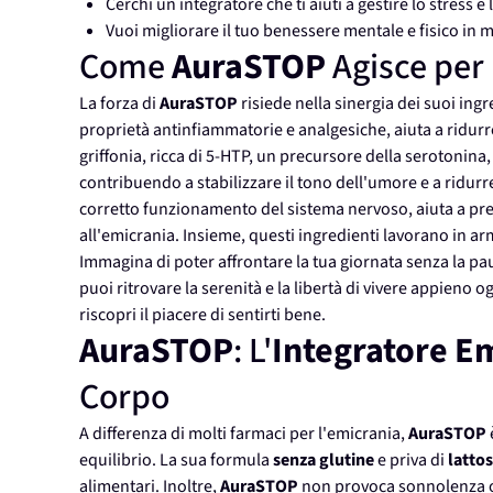
Cerchi un integratore che ti aiuti a gestire lo stress e
Vuoi migliorare il tuo benessere mentale e fisico in 
Come
AuraSTOP
Agisce per 
La forza di
AuraSTOP
risiede nella sinergia dei suoi ingre
proprietà antinfiammatorie e analgesiche, aiuta a ridurre 
griffonia, ricca di 5-HTP, un precursore della serotonina,
contribuendo a stabilizzare il tono dell'umore e a ridurre 
corretto funzionamento del sistema nervoso, aiuta a prev
all'emicrania. Insieme, questi ingredienti lavorano in ar
Immagina di poter affrontare la tua giornata senza la pa
puoi ritrovare la serenità e la libertà di vivere appieno 
riscopri il piacere di sentirti bene.
AuraSTOP
: L'
Integratore E
Corpo
A differenza di molti farmaci per l'emicrania,
AuraSTOP
equilibrio. La sua formula
senza glutine
e priva di
lattos
alimentari. Inoltre,
AuraSTOP
non provoca sonnolenza o al