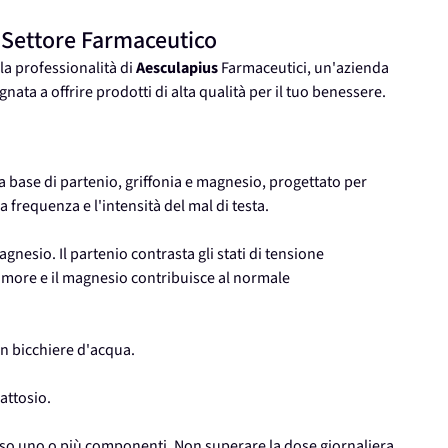
 Settore Farmaceutico
lla professionalità di
Aesculapius
Farmaceutici, un'azienda
ata a offrire prodotti di alta qualità per il tuo benessere.
 base di partenio, griffonia e magnesio, progettato per
 frequenza e l'intensità del mal di testa.
agnesio. Il partenio contrasta gli stati di tensione
l'umore e il magnesio contribuisce al normale
n bicchiere d'acqua.
attosio.
erso uno o più componenti. Non superare la dose giornaliera