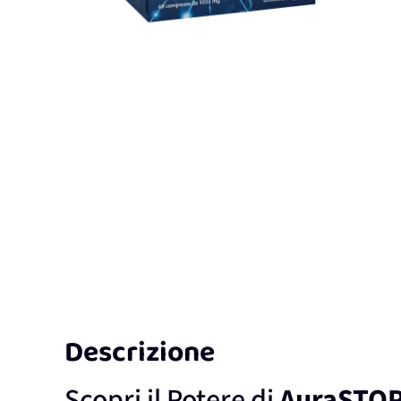
Descrizione
Scopri il Potere di
AuraSTO