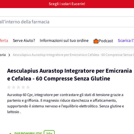
Scegli i solari Eucerin!
all’interno della farmacia
ferta
Serve Aiuto?
Informazioni sul tuo ordine
Scarica l
Podcast
ria
Aesculapius Aurastop Integratore per Emicrania e Cefalea - 60 Compresse Senza 
Aesculapius Aurastop Integratore per Emicrania
e Cefalea - 60 Compresse Senza Glutine
Aurastop 60 Cpr, integratore per contrastare gli stati di tensione grazie a
partenio e griffonia. Il magnesio riduce stanchezza e affaticamento,
supportando il sistema nervoso e l'equilibrio elettrolitico. Senza glutine e
lattosio .