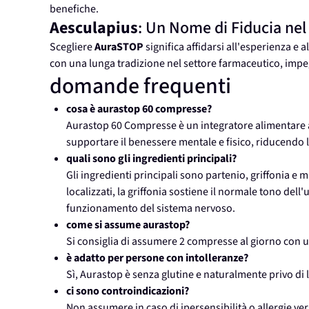
benefiche.
Aesculapius
: Un Nome di Fiducia nel
Scegliere
AuraSTOP
significa affidarsi all'esperienza e a
con una lunga tradizione nel settore farmaceutico, impegn
domande frequenti
cosa è aurastop 60 compresse?
Aurastop 60 Compresse è un integratore alimentare a
supportare il benessere mentale e fisico, riducendo la
quali sono gli ingredienti principali?
Gli ingredienti principali sono partenio, griffonia e m
localizzati, la griffonia sostiene il normale tono del
funzionamento del sistema nervoso.
come si assume aurastop?
Si consiglia di assumere 2 compresse al giorno con u
è adatto per persone con intolleranze?
Sì, Aurastop è senza glutine e naturalmente privo di l
ci sono controindicazioni?
Non assumere in caso di ipersensibilità o allergie v