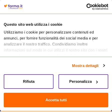
autorizzata dal Ministero della Salute a effettuare la vendita online di
medicinali.
Questo sito web utilizza i cookie
Utilizziamo i cookie per personalizzare contenuti ed
annunci, per fornire funzionalità dei social media e per
analizzare il nostro traffico. Condividiamo inoltre
informazioni sul modo in cui utilizzi il nostro sito con i nostri
partner che si occupano di analisi dei dati web, pubblicità e
social media, i quali potrebbero combinarle con altre
Mostra dettagli
informazioni che hai fornito loro o che hanno raccolto dal
tuo utilizzo dei loro servizi.
Seguici su
Rifiuta
Personalizza
Farma.it S.a.s. P. IVA 07417261216 REA: NA-884088
CREDITS
Accetta tutti
Sede legale Via delle Repubbliche Marinare 128, 80147 Napoli
Vendita online di medicinali senza obbligo di prescrizione effettuata tramite
esercizio autorizzato dal Ministero della Salute – Codice identificativo n. 016715