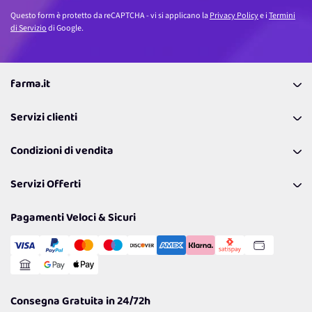
Questo form è protetto da reCAPTCHA - vi si applicano la
Privacy Policy
e i
Termini
di Servizio
di Google.
farma.it
La nostra Azienda
Servizi clienti
Coupon
Contattaci
Programma Fedeltà Farma Lovers
Condizioni di vendita
Richiamami
Lavora con noi
Pagamenti & Condizioni
FAQ
I nostri consigli
Servizi Offerti
Spedizioni
Resi
Politiche per la parità di genere
Privacy Policy
Tantissimi Sconti
Pagamenti Veloci & Sicuri
Cookie Policy
Transazione Sicura
Comunicazioni
Gestisci Cookie
Reso Facile e Veloce
Garanzia
Consegna Gratuita in 24/72h