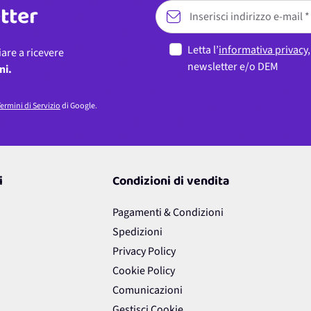
etter
Letta l’
informativa privacy
iare a ricevere
newsletter e/o DEM
ni.
ermini di Servizio
di Google.
i
Condizioni di vendita
Pagamenti & Condizioni
Spedizioni
Privacy Policy
Cookie Policy
Comunicazioni
Gestisci Cookie