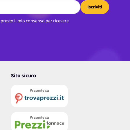
Iscriviti
, presto il mio consenso per ricevere
Sito sicuro