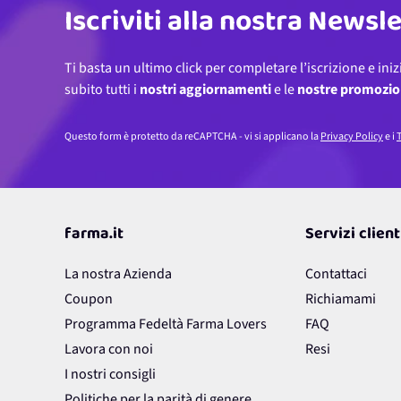
Iscriviti alla nostra Newsl
Ti basta un ultimo click per completare l’iscrizione e iniz
subito tutti i
nostri aggiornamenti
e le
nostre promozio
Questo form è protetto da reCAPTCHA - vi si applicano la
Privacy Policy
e i
T
farma.it
Servizi client
La nostra Azienda
Contattaci
Coupon
Richiamami
Programma Fedeltà Farma Lovers
FAQ
Lavora con noi
Resi
I nostri consigli
Politiche per la parità di genere