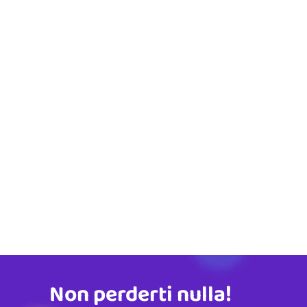
Non perderti nulla!
Indirizzo email