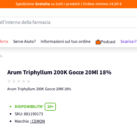
Spedizione
Gratuita
su tutti i prodotti
| Ordine minimo 24,90 €
all’interno della farmacia
ferta
Serve Aiuto?
Informazioni sul tuo ordine
Scarica l
Podcast
8%
Arum Triphyllum 200K Gocce 20Ml 18%
Arum Triphyllum 200K Gocce 20Ml 18%
DISPONIBILITA'
10+
SKU:
881190173
Marchio
: CEMON