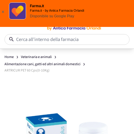
Scegli i solari Eucerin!
Farma.it
Salta al contenuto
Farma.it - by Antica Farmacia Orlandi
x
Disponibile su
Google Play
0
Cerca all’interno della farmacia
Home
Veterinaria e animali
Alimentazione cani, gatti ed altri animali domestici
ARTRICUR PET 60 Cps(0-10Kg)
Main image
Click to view image in fullscreen