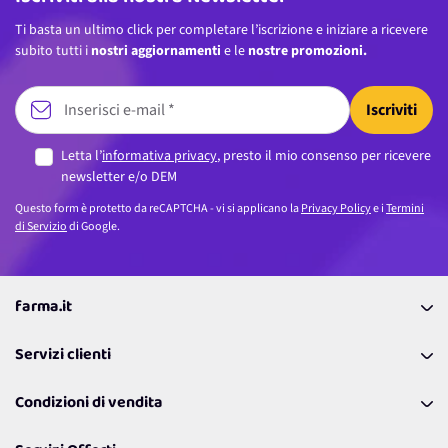
Ti basta un ultimo click per completare l’iscrizione e iniziare a ricevere
subito tutti i
nostri aggiornamenti
e le
nostre promozioni.
Iscriviti
Letta l’
informativa privacy
, presto il mio consenso per ricevere
newsletter e/o DEM
Questo form è protetto da reCAPTCHA - vi si applicano la
Privacy Policy
e i
Termini
di Servizio
di Google.
farma.it
La nostra Azienda
Servizi clienti
Coupon
Contattaci
Programma Fedeltà Farma Lovers
Condizioni di vendita
Richiamami
Lavora con noi
Pagamenti & Condizioni
FAQ
I nostri consigli