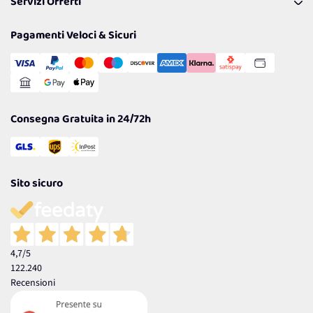
Servizi Offerti
Spedizioni
Resi
Politiche per la parità di genere
Privacy Policy
Tantissimi Sconti
Pagamenti Veloci & Sicuri
Cookie Policy
Transazione Sicura
Comunicazioni
Gestisci Cookie
Reso Facile e Veloce
Garanzia
Consegna Gratuita in 24/72h
Sito sicuro
4,7
/5
122.240
Recensioni