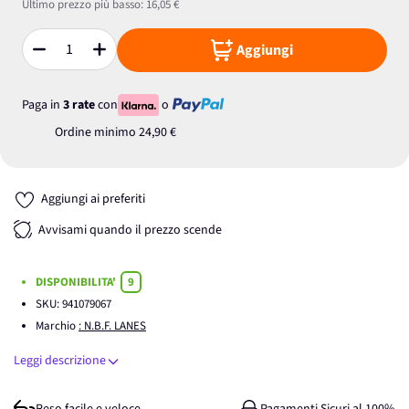
Ultimo prezzo più basso:
16,05 €
Aggiungi
Quantità
Paga in
3 rate
con
o
Ordine minimo
24,90 €
Aggiungi ai preferiti
Avvisami quando il prezzo scende
DISPONIBILITA'
9
SKU:
941079067
Marchio
: N.B.F. LANES
Leggi descrizione