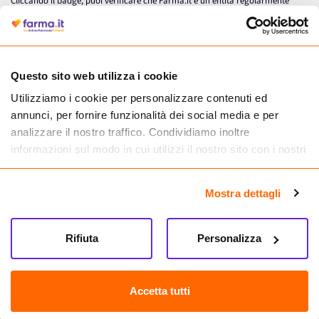
Cliccando il badge, puoi verificare che Farma.it è un'entità regolarmente
autorizzata dal Ministero della Salute a effettuare la vendita online di
medicinali.
Questo sito web utilizza i cookie
Utilizziamo i cookie per personalizzare contenuti ed
annunci, per fornire funzionalità dei social media e per
analizzare il nostro traffico. Condividiamo inoltre
informazioni sul modo in cui utilizzi il nostro sito con i nostri
partner che si occupano di analisi dei dati web, pubblicità e
social media, i quali potrebbero combinarle con altre
Mostra dettagli
informazioni che hai fornito loro o che hanno raccolto dal
tuo utilizzo dei loro servizi.
Seguici su
Rifiuta
Personalizza
Farma.it S.a.s. P. IVA 07417261216 REA: NA-884088
CREDITS
Accetta tutti
Sede legale Via delle Repubbliche Marinare 128, 80147 Napoli
Vendita online di medicinali senza obbligo di prescrizione effettuata tramite
esercizio autorizzato dal Ministero della Salute – Codice identificativo n. 016715