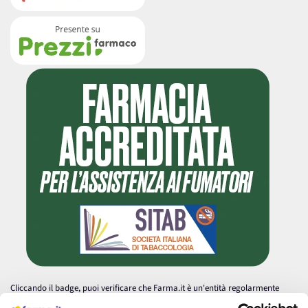
Cliccando il badge, puoi verificare che Farma.it è un'entità regolarmente
autorizzata dal Ministero della Salute a effettuare la vendita online di