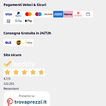
Tantissimi Sconti
Pagamenti Veloci & Sicuri
Cookie Policy
Transazione Sicura
Comunicazioni
Gestisci Cookie
Reso Facile e Veloce
Garanzia
Consegna Gratuita in 24/72h
Sito sicuro
4,7
/5
122.251
Recensioni