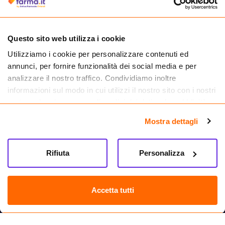
medicinali.
Questo sito web utilizza i cookie
Utilizziamo i cookie per personalizzare contenuti ed
annunci, per fornire funzionalità dei social media e per
analizzare il nostro traffico. Condividiamo inoltre
informazioni sul modo in cui utilizzi il nostro sito con i nostri
partner che si occupano di analisi dei dati web, pubblicità e
social media, i quali potrebbero combinarle con altre
Mostra dettagli
informazioni che hai fornito loro o che hanno raccolto dal
tuo utilizzo dei loro servizi.
Seguici su
Rifiuta
Personalizza
Farma.it S.a.s. P. IVA 07417261216 REA: NA-884088
CREDITS
Accetta tutti
Sede legale Via delle Repubbliche Marinare 128, 80147 Napoli
Vendita online di medicinali senza obbligo di prescrizione effettuata tramite
esercizio autorizzato dal Ministero della Salute – Codice identificativo n. 016715