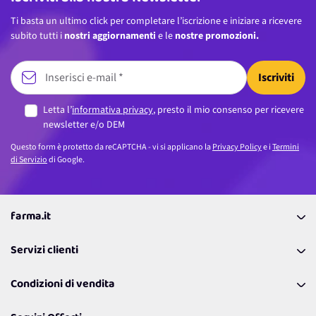
Ti basta un ultimo click per completare l’iscrizione e iniziare a ricevere
subito tutti i
nostri aggiornamenti
e le
nostre promozioni.
Iscriviti
Letta l’
informativa privacy
, presto il mio consenso per ricevere
newsletter e/o DEM
Questo form è protetto da reCAPTCHA - vi si applicano la
Privacy Policy
e i
Termini
di Servizio
di Google.
farma.it
La nostra Azienda
Servizi clienti
Coupon
Contattaci
Programma Fedeltà Farma Lovers
Condizioni di vendita
Richiamami
Lavora con noi
Pagamenti & Condizioni
FAQ
I nostri consigli