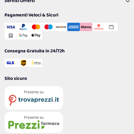
Servizi Offerti
Spedizioni
Resi
Politiche per la parità di genere
Privacy Policy
Tantissimi Sconti
Pagamenti Veloci & Sicuri
Cookie Policy
Transazione Sicura
Comunicazioni
Gestisci Cookie
Reso Facile e Veloce
Garanzia
Consegna Gratuita in 24/72h
Sito sicuro