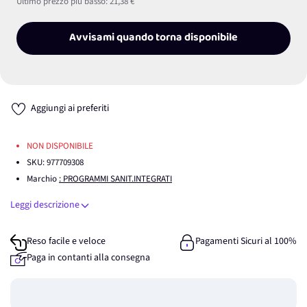
Ultimo prezzo più basso:
21,38 €
Avvisami quando torna disponibile
Aggiungi ai preferiti
NON DISPONIBILE
SKU:
977709308
Marchio
: PROGRAMMI SANIT.INTEGRATI
Leggi descrizione
Reso facile e veloce
Pagamenti Sicuri al 100%
Paga in contanti alla consegna
Guadagna
0
punti