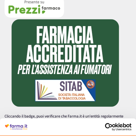
Cliccando il badge, puoi verificare che Farma.it è un'entità regolarmente
autorizzata dal Ministero della Salute a effettuare la vendita online di
medicinali.