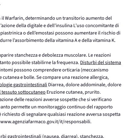
.
con il Warfarin, determinando un transitorio aumento del
zione della digitale e dell’insulina L’uso concomitante di
e piastrinica o dell’emostasi possono aumentare il rischio di
urre l’assorbimento della vitamina A e della vitamina K.
mparire stanchezza e debolezza muscolare. Le reazioni
anto possibile stabilirne la frequenza.
Disturbi del sistema
 I sintomi possono comprendere orticaria (meccanismo
e cutanea e bolle. Se compare una reazione allergica,
ologie gastrointestinali
Diarrea, dolore addominale, dolore
el tessuto sottocutaneo
Eruzione cutanea, prurito.
azione delle reazioni avverse sospette che si verificano
quanto permette un monitoraggio continuo del rapporto
 è richiesto di segnalare qualsiasi reazione avversa sospetta
zo www.agenziafarmaco.gov.it/it/responsabili.
rbi gastrointestinali (nausea, diarrea), stanchezza,