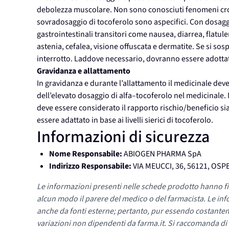
debolezza muscolare. Non sono conosciuti fenomeni cronic
sovradosaggio di tocoferolo sono aspecifici. Con dosaggi 
gastrointestinali transitori come nausea, diarrea, flat
astenia, cefalea, visione offuscata e dermatite. Se si so
interrotto. Laddove necessario, dovranno essere adottat
Gravidanza e allattamento
In gravidanza e durante l’allattamento il medicinale dev
dell’elevato dosaggio di alfa–tocoferolo nel medicinale. 
deve essere considerato il rapporto rischio/beneficio sia
essere adattato in base ai livelli sierici di tocoferolo.
Informazioni di sicurezza
Nome Responsabile:
ABIOGEN PHARMA SpA
Indirizzo Responsabile:
VIA MEUCCI, 36, 56121, OSP
Le informazioni presenti nelle schede prodotto hanno fi
alcun modo il parere del medico o del farmacista. Le inf
anche da fonti esterne; pertanto, pur essendo costante
variazioni non dipendenti da farma.it. Si raccomanda di fa