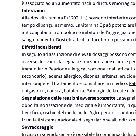
è associato ad un aumentato rischio di ictus emorragico
Interazioni
Alte dosi di vitamina E (1200 U.I.) possono interferire 
tempo di sanguinamento. La vitamina E può potenziare l’a
anticoagulanti, trombolitici o inibitori dell’aggregazion
sanguinamento. Dosi elevate di α–tocoferolo possono rid
Effetti indesiderati
In seguito ad assunzione di elevati dosaggi possono co
avverse derivano da segnalazioni spontanee e non è pert
immunitario
Reazione allergica, reazione anafilattica.
secondario), edema allergico, dispnea, eritema, eruzion
interrompere il trattamento e consultare un medico.
Pat
epigastrico, nausea, flatulenza.
Patologie della cute e d
Segnalazione delle reazioni avverse sospette
La segnal
dopo l’autorizzazione del medicinale è importante, in 
beneficio/rischio del medicinale. Agli operatori sanitari
tramite il sistema nazionale di segnalazione all’indiriz
Sovradosaggio
In caso di sovradosaggio è possibile la comparsa di distu