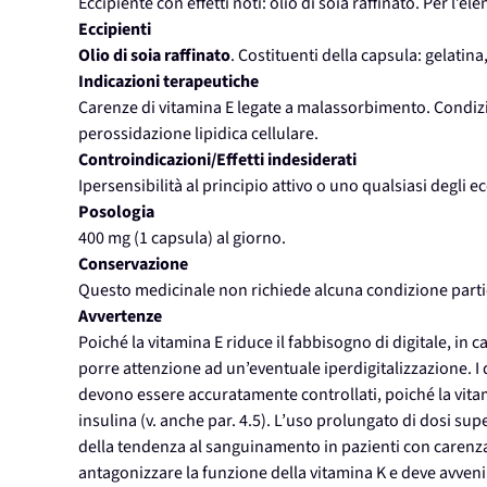
Eccipiente con effetti noti: olio di soia raffinato. Per l’
Eccipienti
Olio di soia raffinato
. Costituenti della capsula: gelatina,
Indicazioni terapeutiche
Carenze di vitamina E legate a malassorbimento. Condizio
perossidazione lipidica cellulare.
Controindicazioni/Effetti indesiderati
Ipersensibilità al principio attivo o uno qualsiasi degli ec
Posologia
400 mg (1 capsula) al giorno.
Conservazione
Questo medicinale non richiede alcuna condizione parti
Avvertenze
Poiché la vitamina E riduce il fabbisogno di digitale, i
porre attenzione ad un’eventuale iperdigitalizzazione. I d
devono essere accuratamente controllati, poiché la vita
insulina (v. anche par. 4.5). L’uso prolungato di dosi su
della tendenza al sanguinamento in pazienti con carenza 
antagonizzare la funzione della vitamina K e deve avvenir