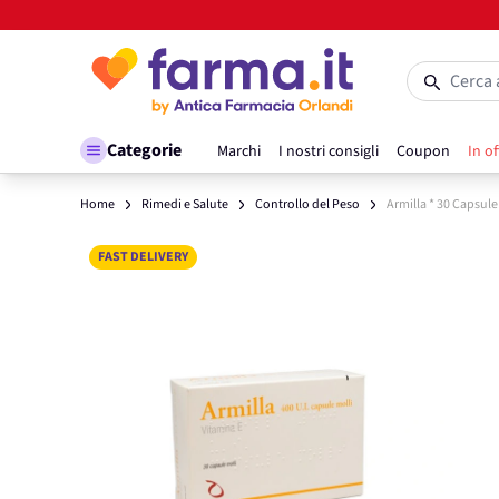
Salta al contenuto
Cerca 
Categorie
Marchi
I nostri consigli
Coupon
In of
Home
Rimedi e Salute
Controllo del Peso
Armilla * 30 Capsule
Main image
Click to view image in fullscreen
FAST DELIVERY