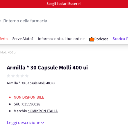
Scegli i solari Eucerin!
all’interno della farmacia
ferta
Serve Aiuto?
Informazioni sul tuo ordine
Scarica l
Podcast
 Molli 400 ui
Armilla * 30 Capsule Molli 400 ui
Armilla * 30 Capsule Molli 400 ui
NON DISPONIBILE
SKU:
035596028
Marchio
: OMIKRON ITALIA
Leggi descrizione