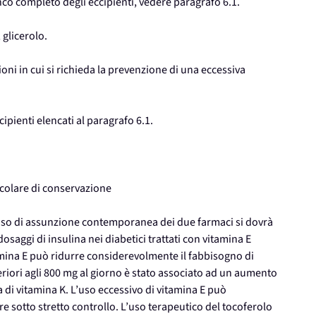
elenco completo degli eccipienti, vedere paragrafo 6.1.
 glicerolo.
ni in cui si richieda la prevenzione di una eccessiva
cipienti elencati al paragrafo 6.1.
colare di conservazione
n caso di assunzione contemporanea dei due farmaci si dovrà
osaggi di insulina nei diabetici trattati con vitamina E
mina E può ridurre considerevolmente il fabbisogno di
periori agli 800 mg al giorno è stato associato ad un aumento
di vitamina K. L’uso eccessivo di vitamina E può
e sotto stretto controllo. L’uso terapeutico del tocoferolo