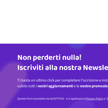
Non perderti nulla!
Indirizzo email
Iscriviti alla nostra Newsl
Ti basta un ultimo click per completare l’iscrizione e iniz
subito tutti i
nostri aggiornamenti
e le
nostre promozio
Questo form è protetto da reCAPTCHA - vi si applicano la
Privacy Policy
e i
T