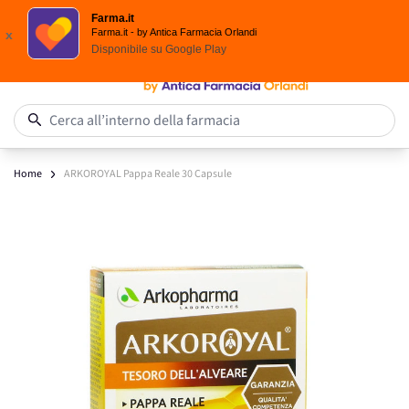
Spedizione
Gratuita
| Ordine minimo 24,90 €
Farma.it
Salta al contenuto
Farma.it - by Antica Farmacia Orlandi
x
Disponibile su
Google Play
0
Cerca all’interno della farmacia
Home
ARKOROYAL Pappa Reale 30 Capsule
Main image
Click to view image in fullscreen