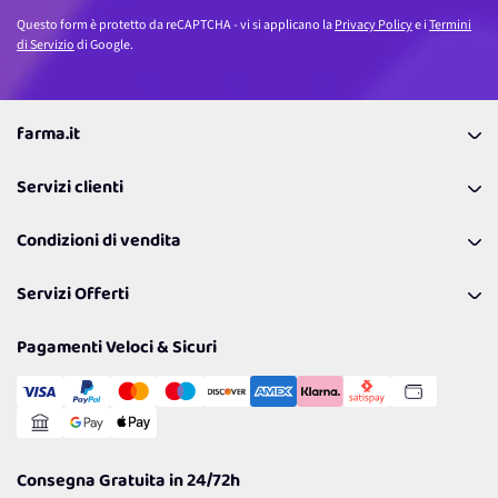
Questo form è protetto da reCAPTCHA - vi si applicano la
Privacy Policy
e i
Termini
di Servizio
di Google.
farma.it
La nostra Azienda
Servizi clienti
Coupon
Contattaci
Programma Fedeltà Farma Lovers
Condizioni di vendita
Richiamami
Lavora con noi
Pagamenti & Condizioni
FAQ
I nostri consigli
Servizi Offerti
Spedizioni
Resi
Politiche per la parità di genere
Privacy Policy
Tantissimi Sconti
Pagamenti Veloci & Sicuri
Cookie Policy
Transazione Sicura
Comunicazioni
Gestisci Cookie
Reso Facile e Veloce
Garanzia
Consegna Gratuita in 24/72h