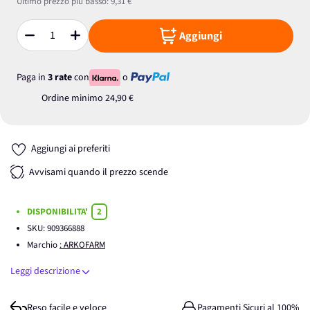
Ultimo prezzo più basso:
9,31 €
Aggiungi
Quantità
Paga in
3 rate
con
o
Ordine minimo
24,90 €
Aggiungi ai preferiti
Avvisami quando il prezzo scende
DISPONIBILITA'
2
SKU:
909366888
Marchio
: ARKOFARM
Leggi descrizione
Reso facile e veloce
Pagamenti Sicuri al 100%