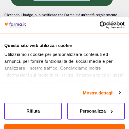
Cliccando il badge, puoi verificare che Farma.it è un'entità regolarmente
autorizzata dal Ministero della Salute a effettuare la vendita online di
medicinali.
Questo sito web utilizza i cookie
Utilizziamo i cookie per personalizzare contenuti ed
annunci, per fornire funzionalità dei social media e per
analizzare il nostro traffico. Condividiamo inoltre
informazioni sul modo in cui utilizzi il nostro sito con i nostri
partner che si occupano di analisi dei dati web, pubblicità e
social media, i quali potrebbero combinarle con altre
Mostra dettagli
informazioni che hai fornito loro o che hanno raccolto dal
tuo utilizzo dei loro servizi.
Seguici su
Rifiuta
Personalizza
Farma.it S.a.s. P. IVA 07417261216 REA: NA-884088
CREDITS