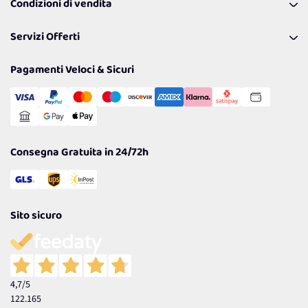
Condizioni di vendita
Richiamami
Lavora con noi
Pagamenti & Condizioni
FAQ
I nostri consigli
Servizi Offerti
Spedizioni
Resi
Politiche per la parità di genere
Privacy Policy
Tantissimi Sconti
Pagamenti Veloci & Sicuri
Cookie Policy
Transazione Sicura
Comunicazioni
Gestisci Cookie
Reso Facile e Veloce
Garanzia
Consegna Gratuita in 24/72h
Sito sicuro
4,7
/5
122.165