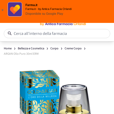
Scegli i solari Eucerin!
Farma.it
Salta al contenuto
Farma.it - by Antica Farmacia Orlandi
x
Disponibile su
Google Play
0
Cerca all’interno della farmacia
Home
Bellezza e Cosmetica
Corpo
Creme Corpo
ARGAN Olio Puro 30ml ERM
Main image
Click to view image in fullscreen