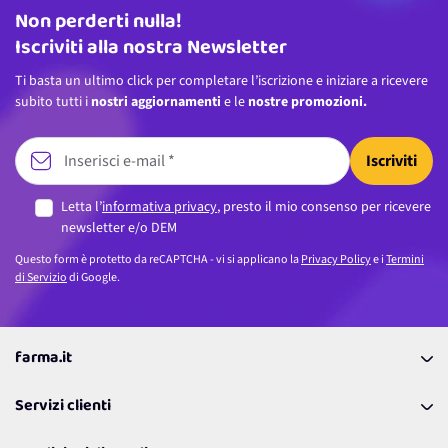
Non perderti nulla!
Indirizzo email
Iscriviti alla nostra Newsletter
Ti basta un ultimo click per completare l’iscrizione e iniziare a ricevere
subito tutti i
nostri aggiornamenti
e le
nostre promozioni.
Iscriviti
Letta l’
informativa privacy
, presto il mio consenso per ricevere
newsletter e/o DEM
Questo form è protetto da reCAPTCHA - vi si applicano la
Privacy Policy
e i
Termini
di Servizio
di Google.
farma.it
La nostra Azienda
Servizi clienti
Coupon
Contattaci
Programma Fedeltà Farma Lovers