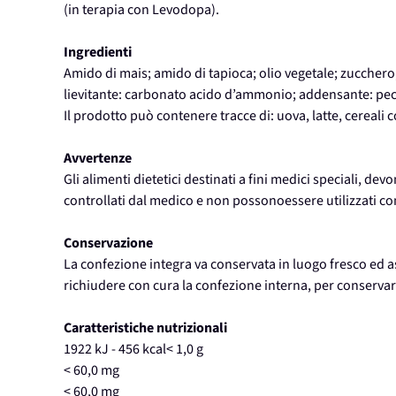
(in terapia con Levodopa).
Ingredienti
Amido di mais; amido di tapioca; olio vegetale; zucchero
lievitante: carbonato acido d’ammonio; addensante: pect
Il prodotto può contenere tracce di: uova, latte, cereali 
Avvertenze
Gli alimenti dietetici destinati a fini medici speciali, de
controllati dal medico e non possonoessere utilizzati c
Conservazione
La confezione integra va conservata in luogo fresco ed as
richiudere con cura la confezione interna, per conservare
Caratteristiche nutrizionali
1922 kJ - 456 kcal
< 1,0 g
< 60,0 mg
< 60,0 mg