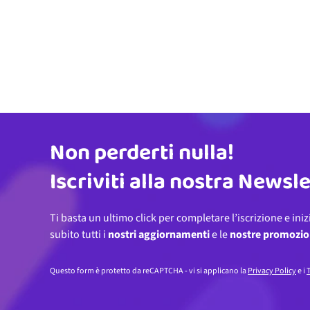
Non perderti nulla!
Indirizzo email
Iscriviti alla nostra Newsl
Ti basta un ultimo click per completare l’iscrizione e iniz
subito tutti i
nostri aggiornamenti
e le
nostre promozio
Questo form è protetto da reCAPTCHA - vi si applicano la
Privacy Policy
e i
T