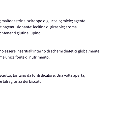
; maltodestrine; sciroppo diglucosio; miele; agente
ina;emulsionante: lecitina di girasole; aroma.
contenenti glutine,lupino.
vono essere inseritiall’interno di schemi dietetici globalmente
ome unica fonte di nutrimento.
ciutto, lontano da fonti dicalore. Una volta aperta,
 lafragranza dei biscotti.