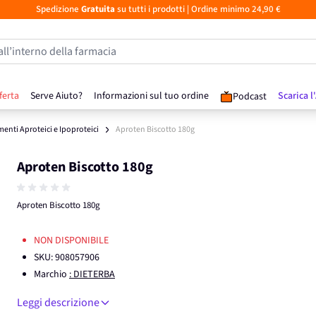
Spedizione
Gratuita
su tutti i prodotti
| Ordine minimo 24,90 €
all’interno della farmacia
ferta
Serve Aiuto?
Informazioni sul tuo ordine
Scarica l
Podcast
menti Aproteici e Ipoproteici
Aproten Biscotto 180g
Aproten Biscotto 180g
Aproten Biscotto 180g
NON DISPONIBILE
SKU:
908057906
Marchio
: DIETERBA
Leggi descrizione