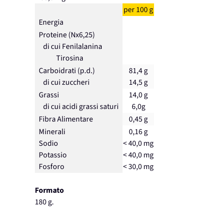
per 100 g
Energia
Proteine (Nx6,25)
di cui Fenilalanina
Tirosina
Carboidrati (p.d.)
81,4 g
di cui zuccheri
14,5 g
Grassi
14,0 g
di cui acidi grassi saturi
6,0g
Fibra Alimentare
0,45 g
Minerali
0,16 g
Sodio
< 40,0 mg
Potassio
< 40,0 mg
Fosforo
< 30,0 mg
Formato
180 g.