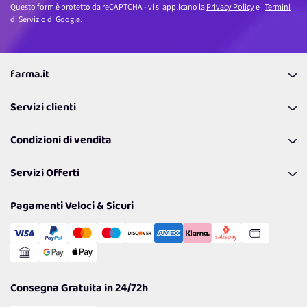
Questo form è protetto da reCAPTCHA - vi si applicano la
Privacy Policy
e i
Termini
di Servizio
di Google.
farma.it
La nostra Azienda
Servizi clienti
Coupon
Contattaci
Programma Fedeltà Farma Lovers
Condizioni di vendita
Richiamami
Lavora con noi
Pagamenti & Condizioni
FAQ
I nostri consigli
Servizi Offerti
Spedizioni
Resi
Politiche per la parità di genere
Privacy Policy
Tantissimi Sconti
Pagamenti Veloci & Sicuri
Cookie Policy
Transazione Sicura
Comunicazioni
Gestisci Cookie
Reso Facile e Veloce
Garanzia
Consegna Gratuita in 24/72h