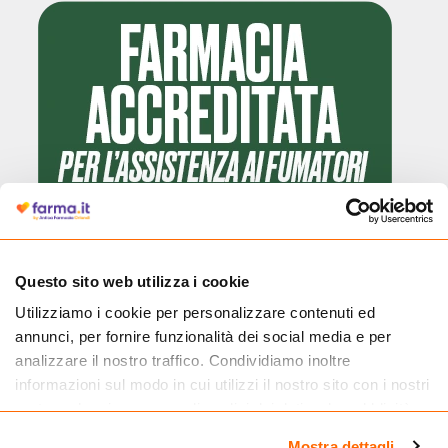
Questo sito web utilizza i cookie
Utilizziamo i cookie per personalizzare contenuti ed
Cliccando il badge, puoi verificare che Farma.it è un'entità regolarmente
annunci, per fornire funzionalità dei social media e per
autorizzata dal Ministero della Salute a effettuare la vendita online di
medicinali.
analizzare il nostro traffico. Condividiamo inoltre
informazioni sul modo in cui utilizzi il nostro sito con i nostri
partner che si occupano di analisi dei dati web, pubblicità e
social media, i quali potrebbero combinarle con altre
Mostra dettagli