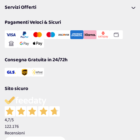
FAQ
I nostri consigli
Servizi Offerti
Spedizioni
Resi
Politiche per la parità di genere
Privacy Policy
Tantissimi Sconti
Pagamenti Veloci & Sicuri
Cookie Policy
Transazione Sicura
Comunicazioni
Gestisci Cookie
Reso Facile e Veloce
Garanzia
Consegna Gratuita in 24/72h
Sito sicuro
4,7
/5
122.176
Recensioni