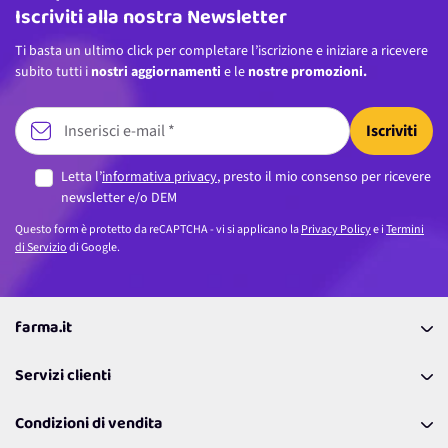
Iscriviti alla nostra Newsletter
Ti basta un ultimo click per completare l’iscrizione e iniziare a ricevere
subito tutti i
nostri aggiornamenti
e le
nostre promozioni.
Iscriviti
Letta l’
informativa privacy
, presto il mio consenso per ricevere
newsletter e/o DEM
Questo form è protetto da reCAPTCHA - vi si applicano la
Privacy Policy
e i
Termini
di Servizio
di Google.
farma.it
La nostra Azienda
Servizi clienti
Coupon
Contattaci
Programma Fedeltà Farma Lovers
Condizioni di vendita
Richiamami
Lavora con noi
Pagamenti & Condizioni