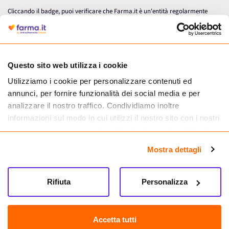
Cliccando il badge, puoi verificare che Farma.it è un'entità regolarmente
autorizzata dal Ministero della Salute a effettuare la vendita online di
medicinali.
Questo sito web utilizza i cookie
Utilizziamo i cookie per personalizzare contenuti ed
annunci, per fornire funzionalità dei social media e per
analizzare il nostro traffico. Condividiamo inoltre
informazioni sul modo in cui utilizzi il nostro sito con i nostri
partner che si occupano di analisi dei dati web, pubblicità e
social media, i quali potrebbero combinarle con altre
Mostra dettagli
informazioni che hai fornito loro o che hanno raccolto dal
tuo utilizzo dei loro servizi.
Seguici su
Rifiuta
Personalizza
Farma.it S.a.s. P. IVA 07417261216 REA: NA-884088
CREDITS
Accetta tutti
Sede legale Via delle Repubbliche Marinare 128, 80147 Napoli