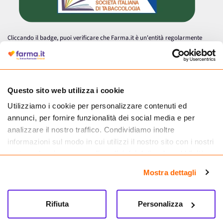
Cliccando il badge, puoi verificare che Farma.it è un'entità regolarmente
autorizzata dal Ministero della Salute a effettuare la vendita online di
medicinali.
Questo sito web utilizza i cookie
Utilizziamo i cookie per personalizzare contenuti ed
annunci, per fornire funzionalità dei social media e per
analizzare il nostro traffico. Condividiamo inoltre
informazioni sul modo in cui utilizzi il nostro sito con i nostri
partner che si occupano di analisi dei dati web, pubblicità e
social media, i quali potrebbero combinarle con altre
Mostra dettagli
informazioni che hai fornito loro o che hanno raccolto dal
tuo utilizzo dei loro servizi.
Seguici su
Rifiuta
Personalizza
Farma.it S.a.s. P. IVA 07417261216 REA: NA-884088