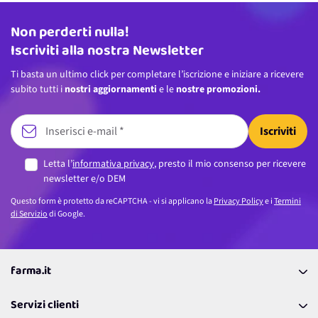
Non perderti nulla!
Indirizzo email
Iscriviti alla nostra Newsletter
Ti basta un ultimo click per completare l’iscrizione e iniziare a ricevere
subito tutti i
nostri aggiornamenti
e le
nostre promozioni.
Iscriviti
Letta l’
informativa privacy
, presto il mio consenso per ricevere
newsletter e/o DEM
Questo form è protetto da reCAPTCHA - vi si applicano la
Privacy Policy
e i
Termini
di Servizio
di Google.
farma.it
La nostra Azienda
Servizi clienti
Coupon