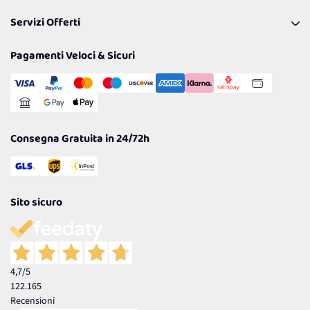
Pagamenti & Condizioni
FAQ
I nostri consigli
Servizi Offerti
Spedizioni
Resi
Politiche per la parità di genere
Privacy Policy
Tantissimi Sconti
Pagamenti Veloci & Sicuri
Cookie Policy
Transazione Sicura
Comunicazioni
Gestisci Cookie
Reso Facile e Veloce
Garanzia
Consegna Gratuita in 24/72h
Sito sicuro
4,7
/5
122.165
Recensioni