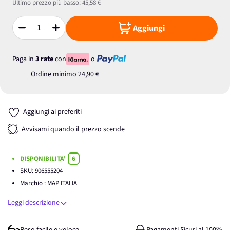
Ultimo prezzo più basso:
45,58 €
Aggiungi
Quantità
Paga in
3 rate
con
o
Ordine minimo
24,90 €
Aggiungi ai preferiti
Avvisami quando il prezzo scende
DISPONIBILITA'
6
SKU:
906555204
Marchio
: MAP ITALIA
Leggi descrizione