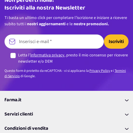
Non perderti nulla!
Iscriviti alla nostra Newsletter
Ti basta un ultimo click per completare l’iscrizione e iniziare a ricevere
subito tutti i
nostri aggiornamenti
e le
nostre promozioni.
Iscriviti
Letta l’
informativa privacy
, presto il mio consenso per ricevere
newsletter e/o DEM
Questo form è protetto da reCAPTCHA - vi si applicano la
Privacy Policy
e i
Termini
di Servizio
di Google.
farma.it
La nostra Azienda
Servizi clienti
Coupon
Contattaci
Programma Fedeltà Farma Lovers
Condizioni di vendita
Richiamami
Lavora con noi