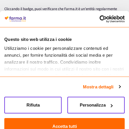
Cliccando il badge, puoi verificare che Farma.it è un'entità regolarmente
autorizzata dal Ministero della Salute a effettuare la vendita online di
medicinali.
Questo sito web utilizza i cookie
Utilizziamo i cookie per personalizzare contenuti ed
annunci, per fornire funzionalità dei social media e per
analizzare il nostro traffico. Condividiamo inoltre
informazioni sul modo in cui utilizzi il nostro sito con i nostri
partner che si occupano di analisi dei dati web, pubblicità e
social media, i quali potrebbero combinarle con altre
Mostra dettagli
informazioni che hai fornito loro o che hanno raccolto dal
tuo utilizzo dei loro servizi.
Seguici su
Rifiuta
Personalizza
Farma.it S.a.s. P. IVA 07417261216 REA: NA-884088
CREDITS
Accetta tutti
Sede legale Via delle Repubbliche Marinare 128, 80147 Napoli