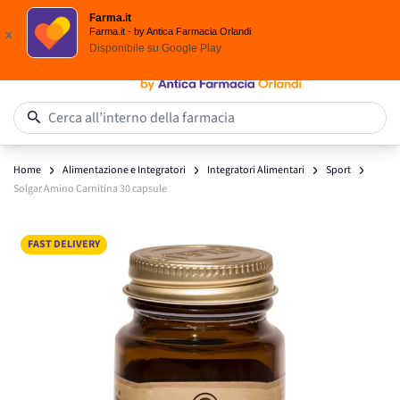
Scegli i solari Eucerin!
Farma.it
Salta al contenuto
Farma.it - by Antica Farmacia Orlandi
x
Disponibile su
Google Play
0
Cerca all’interno della farmacia
Home
Alimentazione e Integratori
Integratori Alimentari
Sport
Solgar Amino Carnitina 30 capsule
Main image
Click to view image in fullscreen
FAST DELIVERY