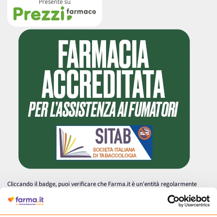
Cliccando il badge, puoi verificare che Farma.it è un'entità regolarmente
autorizzata dal Ministero della Salute a effettuare la vendita online di
medicinali.