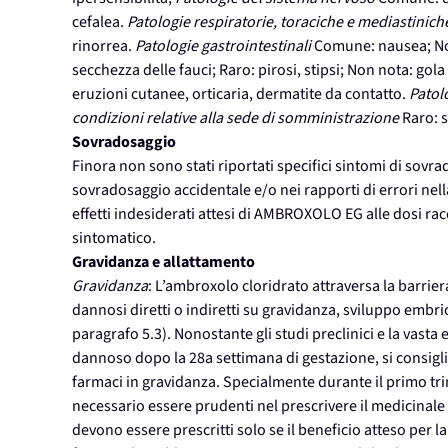
cefalea.
Patologie respiratorie, toraciche e mediastinich
rinorrea.
Patologie gastrointestinali
Comune: nausea; Non
secchezza delle fauci; Raro: pirosi, stipsi; Non nota: gola
eruzioni cutanee, orticaria, dermatite da contatto.
Patolo
condizioni relative alla sede di somministrazione
Raro: 
Sovradosaggio
Finora non sono stati riportati specifici sintomi di sovra
sovradosaggio accidentale e/o nei rapporti di errori nel
effetti indesiderati attesi di AMBROXOLO EG alle dosi r
sintomatico.
Gravidanza e allattamento
Gravidanza
: L’ambroxolo cloridrato attraversa la barrier
dannosi diretti o indiretti su gravidanza, sviluppo embri
paragrafo 5.3). Nonostante gli studi preclinici e la vast
dannoso dopo la 28a settimana di gestazione, si consigli
farmaci in gravidanza. Specialmente durante il primo tr
necessario essere prudenti nel prescrivere il medicinale 
devono essere prescritti solo se il beneficio atteso per la