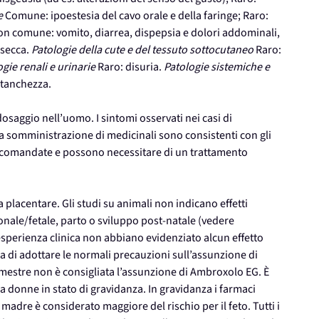
e
Comune: ipoestesia del cavo orale e della faringe; Raro:
 comune: vomito, diarrea, dispepsia e dolori addominali,
 secca.
Patologie della cute e del tessuto sottocutaneo
Raro:
gie renali e urinarie
Raro: disuria.
Patologie sistemiche e
stanchezza.
dosaggio nell’uomo. I sintomi osservati nei casi di
la somministrazione di medicinali sono consistenti con gli
accomandate e possono necessitare di un trattamento
a placentare. Gli studi su animali non indicano effetti
onale/fetale, parto o sviluppo post-natale (vedere
a esperienza clinica non abbiano evidenziato alcun effetto
a di adottare le normali precauzioni sull’assunzione di
imestre non è consigliata l’assunzione di Ambroxolo EG. È
a donne in stato di gravidanza. In gravidanza i farmaci
 madre è considerato maggiore del rischio per il feto. Tutti i