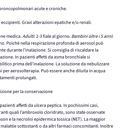
i broncopolmonari acute e croniche.
 eccipienti. Gravi alterazioni epatiche e/o renali.
ione medica.
Adulti
: 2-3 fiale al giorno.
Bambini oltre i 5 anni
:
iorno. Poiché nella respirazione profonda di aerosol può
e durante l’inalazione. Si consiglia di riscaldare la
zione. In pazienti affetti da asma bronchiale si
tico prima dell’inalazione. La soluzione da nebulizzare
 per aerosolterapia. Può essere anche diluita in acqua
ttamenti prolungati.
izione per la conservazione
ienti affetti da ulcera peptica. In pochissimi casi,
ti quali l’ambroxolo cloridrato, sono state osservate
nson e la necrolisi epidermica tossica (NET). La maggior
malattie sottostanti o da altri farmaci concomitanti. Inoltre