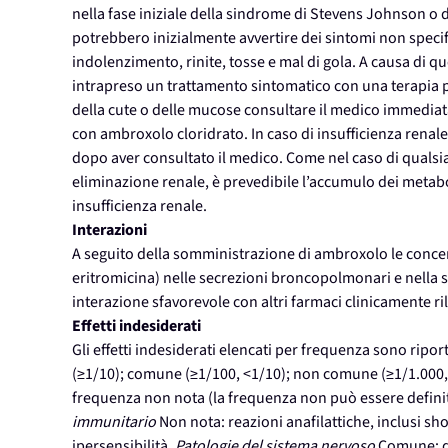
nella fase iniziale della sindrome di Stevens Johnson o de
potrebbero inizialmente avvertire dei sintomi non specifi
indolenzimento, rinite, tosse e mal di gola. A causa di qu
intrapreso un trattamento sintomatico con una terapia per
della cute o delle mucose consultare il medico immedi
con ambroxolo cloridrato. In caso di insufficienza ren
dopo aver consultato il medico. Come nel caso di qualsi
eliminazione renale, è prevedibile l’accumulo dei metabo
insufficienza renale.
Interazioni
A seguito della somministrazione di ambroxolo le concent
eritromicina) nelle secrezioni broncopolmonari e nella s
interazione sfavorevole con altri farmaci clinicamente ri
Effetti indesiderati
Gli effetti indesiderati elencati per frequenza sono ri
(≥1/10); comune (≥1/100, <1/10); non comune (≥1/1.000, <
frequenza non nota (la frequenza non può essere definita
immunitario
Non nota: reazioni anafilattiche, inclusi sh
ipersensibilità,
Patologie del sistema nervoso
Comune: di