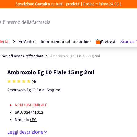
Spedizione
Gratuita
su tutti i prodotti
| Ordine minimo 24,90 €
all’interno della farmacia
ferta
Serve Aiuto?
Informazioni sul tuo ordine
Scarica l
Podcast
 per influenza e raffreddore
Ambroxolo Eg 10 Fiale 15mg 2ml
Ambroxolo Eg 10 Fiale 15mg 2ml
(4)
Ambroxolo Eg 10 Fiale 15mg 2ml
NON DISPONIBILE
SKU:
034741013
Marchio
: EG
Leggi descrizione