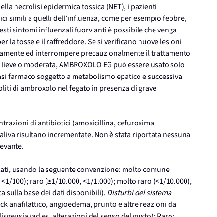
lla necrolisi epidermica tossica (NET), i pazienti
ci simili a quelli dell’influenza, come per esempio febbre,
esti sintomi influenzali fuorvianti è possibile che venga
 la tosse e il raffreddore. Se si verificano nuove lesioni
atamente ed interrompere precauzionalmente il trattamento
ale lieve o moderata, AMBROXOLO EG può essere usato solo
asi farmaco soggetto a metabolismo epatico e successiva
liti di ambroxolo nel fegato in presenza di grave
razioni di antibiotici (amoxicillina, cefuroxima,
aliva risultano incrementate. Non è stata riportata nessuna
levante.
portati, usando la seguente convenzione: molto comune
1/100); raro (≥1/10.000, <1/1.000); molto raro (<1/10.000),
 sulla base dei dati disponibili).
Disturbi del sistema
ock anafilattico, angioedema, prurito e altre reazioni da
sgeusia (ad es. alterazioni del senso del gusto); Raro: