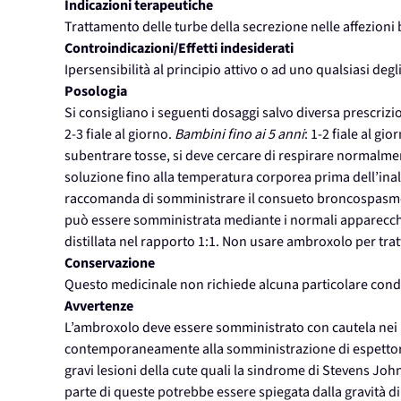
Indicazioni terapeutiche
Trattamento delle turbe della secrezione nelle affezion
Controindicazioni/Effetti indesiderati
Ipersensibilità al principio attivo o ad uno qualsiasi degli
Posologia
Si consigliano i seguenti dosaggi salvo diversa prescriz
2-3 fiale al giorno.
Bambini fino ai 5 anni
: 1-2 fiale al g
subentrare tosse, si deve cercare di respirare normalment
soluzione fino alla temperatura corporea prima dell’inala
raccomanda di somministrare il consueto broncospasmoli
può essere somministrata mediante i normali apparecchi
distillata nel rapporto 1:1. Non usare ambroxolo per tra
Conservazione
Questo medicinale non richiede alcuna particolare cond
Avvertenze
L’ambroxolo deve essere somministrato con cautela nei paz
contemporaneamente alla somministrazione di espettoran
gravi lesioni della cute quali la sindrome di Stevens Joh
parte di queste potrebbe essere spiegata dalla gravità di 