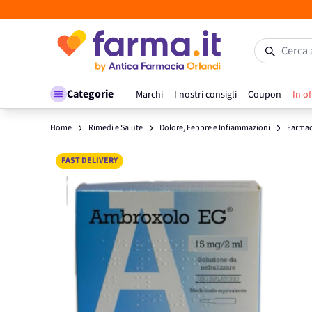
Salta al contenuto
Cerca 
Categorie
Marchi
I nostri consigli
Coupon
In of
Home
Rimedi e Salute
Dolore, Febbre e Infiammazioni
Farmaci
Main image
Click to view image in fullscreen
FAST DELIVERY