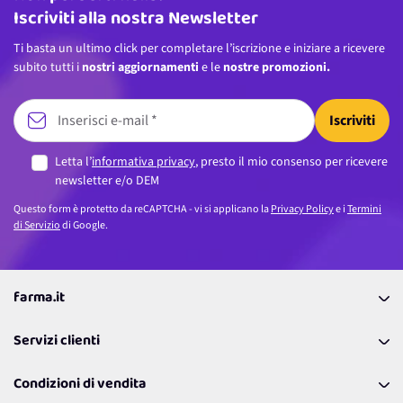
Iscriviti alla nostra Newsletter
Ti basta un ultimo click per completare l’iscrizione e iniziare a ricevere
subito tutti i
nostri aggiornamenti
e le
nostre promozioni.
Iscriviti
Letta l’
informativa privacy
, presto il mio consenso per ricevere
newsletter e/o DEM
Questo form è protetto da reCAPTCHA - vi si applicano la
Privacy Policy
e i
Termini
di Servizio
di Google.
farma.it
La nostra Azienda
Servizi clienti
Coupon
Contattaci
Programma Fedeltà Farma Lovers
Condizioni di vendita
Richiamami
Lavora con noi