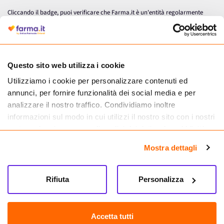
Cliccando il badge, puoi verificare che Farma.it è un'entità regolarmente
autorizzata dal Ministero della Salute a effettuare la vendita online di
medicinali.
Questo sito web utilizza i cookie
Utilizziamo i cookie per personalizzare contenuti ed
annunci, per fornire funzionalità dei social media e per
analizzare il nostro traffico. Condividiamo inoltre
informazioni sul modo in cui utilizzi il nostro sito con i nostri
partner che si occupano di analisi dei dati web, pubblicità e
social media, i quali potrebbero combinarle con altre
Mostra dettagli
informazioni che hai fornito loro o che hanno raccolto dal
tuo utilizzo dei loro servizi.
Seguici su
Rifiuta
Personalizza
Farma.it S.a.s. P. IVA 07417261216 REA: NA-884088
CREDITS
Accetta tutti
Sede legale Via delle Repubbliche Marinare 128, 80147 Napoli