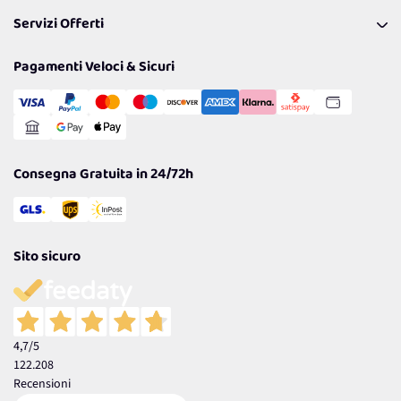
Pagamenti & Condizioni
FAQ
I nostri consigli
Servizi Offerti
Spedizioni
Resi
Politiche per la parità di genere
Privacy Policy
Tantissimi Sconti
Pagamenti Veloci & Sicuri
Cookie Policy
Transazione Sicura
Comunicazioni
Gestisci Cookie
Reso Facile e Veloce
Garanzia
Consegna Gratuita in 24/72h
Sito sicuro
4,7
/5
122.208
Recensioni