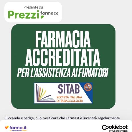
Cliccando il badge, puoi verificare che Farma.it è un'entità regolarmente
autorizzata dal Ministero della Salute a effettuare la vendita online di
medicinali.