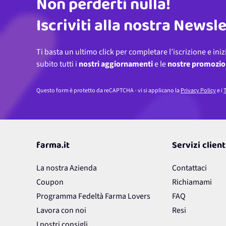
Non perderti nulla!
Indirizzo email
Iscriviti alla nostra Newsl
Ti basta un ultimo click per completare l’iscrizione e iniz
subito tutti i
nostri aggiornamenti
e le
nostre promozio
Questo form è protetto da reCAPTCHA - vi si applicano la
Privacy Policy
e i
T
farma.it
Servizi client
La nostra Azienda
Contattaci
Coupon
Richiamami
Programma Fedeltà Farma Lovers
FAQ
Lavora con noi
Resi
I nostri consigli