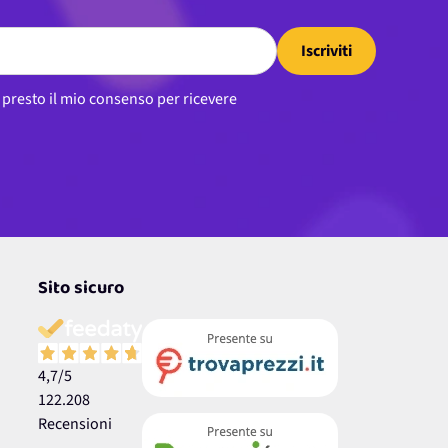
Iscriviti
, presto il mio consenso per ricevere
Sito sicuro
4,7
/5
122.208
Recensioni