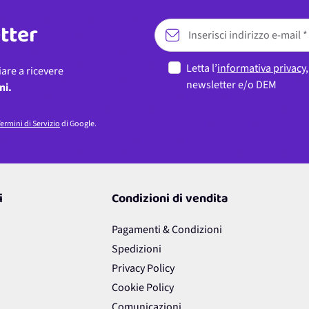
etter
Letta l’
informativa privacy
iare a ricevere
newsletter e/o DEM
ni.
ermini di Servizio
di Google.
i
Condizioni di vendita
Pagamenti & Condizioni
Spedizioni
Privacy Policy
Cookie Policy
Comunicazioni