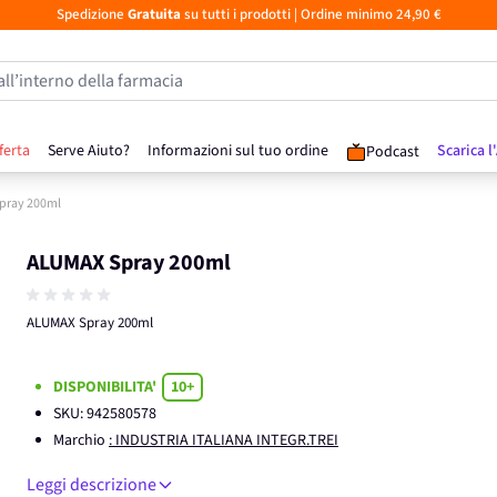
Spedizione
Gratuita
su tutti i prodotti
| Ordine minimo 24,90 €
all’interno della farmacia
ferta
Serve Aiuto?
Informazioni sul tuo ordine
Scarica l
Podcast
pray 200ml
ALUMAX Spray 200ml
ALUMAX Spray 200ml
DISPONIBILITA'
10+
SKU:
942580578
Marchio
: INDUSTRIA ITALIANA INTEGR.TREI
Leggi descrizione