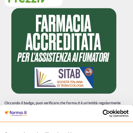
Cliccando il badge, puoi verificare che Farma.it è un'entità regolarmente
autorizzata dal Ministero della Salute a effettuare la vendita online di
medicinali.