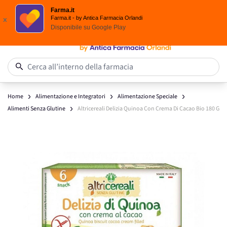
Spedizione
Gratuita
| Ordine minimo 24,90 €
Farma.it
Salta al contenuto
Farma.it - by Antica Farmacia Orlandi
x
Disponibile su
Google Play
0
Cerca all’interno della farmacia
Home
Alimentazione e Integratori
Alimentazione Speciale
Alimenti Senza Glutine
Altricereali Delizia Quinoa Con Crema Di Cacao Bio 180 G
Main image
Click to view image in fullscreen