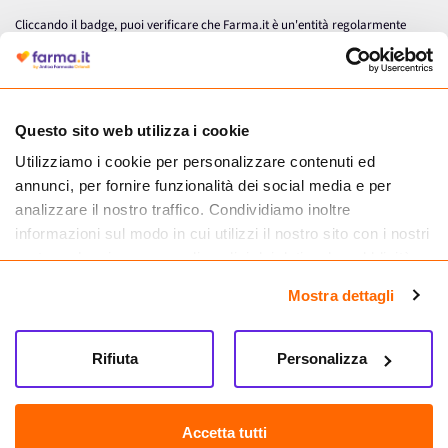
Cliccando il badge, puoi verificare che Farma.it è un'entità regolarmente
autorizzata dal Ministero della Salute a effettuare la vendita online di
medicinali.
Questo sito web utilizza i cookie
Utilizziamo i cookie per personalizzare contenuti ed
annunci, per fornire funzionalità dei social media e per
analizzare il nostro traffico. Condividiamo inoltre
informazioni sul modo in cui utilizzi il nostro sito con i nostri
partner che si occupano di analisi dei dati web, pubblicità e
social media, i quali potrebbero combinarle con altre
Mostra dettagli
informazioni che hai fornito loro o che hanno raccolto dal
tuo utilizzo dei loro servizi.
Seguici su
Rifiuta
Personalizza
Farma.it S.a.s. P. IVA 07417261216 REA: NA-884088
CREDITS
Accetta tutti
Sede legale Via delle Repubbliche Marinare 128, 80147 Napoli