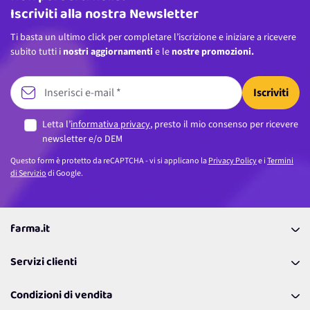
Iscriviti alla nostra Newsletter
Ti basta un ultimo click per completare l’iscrizione e iniziare a ricevere
subito tutti i
nostri aggiornamenti
e le
nostre promozioni.
Iscriviti
Letta l’
informativa privacy
, presto il mio consenso per ricevere
newsletter e/o DEM
Questo form è protetto da reCAPTCHA - vi si applicano la
Privacy Policy
e i
Termini
di Servizio
di Google.
farma.it
La nostra Azienda
Servizi clienti
Coupon
Contattaci
Programma Fedeltà Farma Lovers
Condizioni di vendita
Richiamami
Lavora con noi