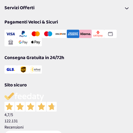
Pagamenti & Condizioni
FAQ
I nostri consigli
Servizi Offerti
Spedizioni
Resi
Politiche per la parità di genere
Privacy Policy
Tantissimi Sconti
Pagamenti Veloci & Sicuri
Cookie Policy
Transazione Sicura
Comunicazioni
Gestisci Cookie
Reso Facile e Veloce
Garanzia
Consegna Gratuita in 24/72h
Sito sicuro
4,7
/5
122.131
Recensioni