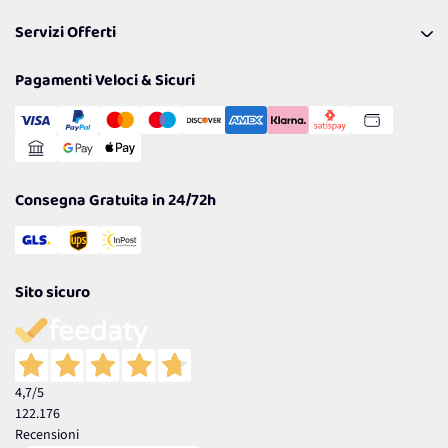
Pagamenti & Condizioni
FAQ
I nostri consigli
Servizi Offerti
Spedizioni
Resi
Politiche per la parità di genere
Privacy Policy
Tantissimi Sconti
Pagamenti Veloci & Sicuri
Cookie Policy
Transazione Sicura
Comunicazioni
Gestisci Cookie
Reso Facile e Veloce
Garanzia
Consegna Gratuita in 24/72h
Sito sicuro
4,7
/5
122.176
Recensioni