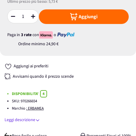
Ultimo prezzo più basso:
5,73 €
Aggiungi
Quantità
Paga in
3 rate
con
o
Ordine minimo
24,90 €
Aggiungi ai preferiti
Avvisami quando il prezzo scende
DISPONIBILITA'
4
SKU:
970266654
Marchio
: ERBAMEA
Leggi descrizione