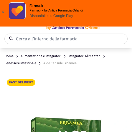
Scegli i solari Eucerin!
Farma.it
Salta al contenuto
Farma.it - by Antica Farmacia Orlandi
x
Disponibile su
Google Play
0
Cerca all’interno della farmacia
Home
Alimentazione e Integratori
Integratori Alimentari
Benessere Intestinale
Aloe Capsule Erbamea
Main image
Click to view image in fullscreen
FAST DELIVERY