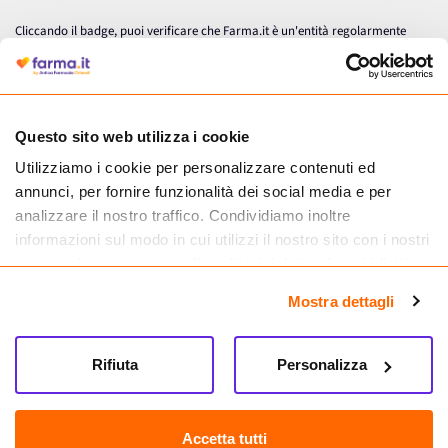
Cliccando il badge, puoi verificare che Farma.it è un'entità regolarmente
autorizzata dal Ministero della Salute a effettuare la vendita online di
medicinali.
Questo sito web utilizza i cookie
Utilizziamo i cookie per personalizzare contenuti ed
annunci, per fornire funzionalità dei social media e per
analizzare il nostro traffico. Condividiamo inoltre
informazioni sul modo in cui utilizzi il nostro sito con i nostri
partner che si occupano di analisi dei dati web, pubblicità e
social media, i quali potrebbero combinarle con altre
Mostra dettagli
informazioni che hai fornito loro o che hanno raccolto dal
tuo utilizzo dei loro servizi.
Seguici su
Rifiuta
Personalizza
Farma.it S.a.s. P. IVA 07417261216 REA: NA-884088
CREDITS
Accetta tutti
Sede legale Via delle Repubbliche Marinare 128, 80147 Napoli