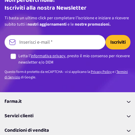
Non perderti nulla!
Iscriviti alla nostra Newsletter
Ti basta un ultimo click per completare l’iscrizione e iniziare a ricevere
subito tutti i
nostri aggiornamenti
e le
nostre promozioni.
Iscriviti
Letta l’
informativa privacy
, presto il mio consenso per ricevere
newsletter e/o DEM
Questo form è protetto da reCAPTCHA - vi si applicano la
Privacy Policy
e i
Termini
di Servizio
di Google.
farma.it
La nostra Azienda
Servizi clienti
Coupon
Contattaci
Programma Fedeltà Farma Lovers
Condizioni di vendita
Richiamami
Lavora con noi