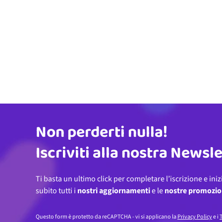
Non perderti nulla!
Indirizzo email
Iscriviti alla nostra Newsl
Ti basta un ultimo click per completare l’iscrizione e iniz