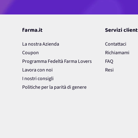
subito tutti i
nostri aggiornamenti
e le
nostre promozio
Questo form è protetto da reCAPTCHA - vi si applicano la
Privacy Policy
e i
T
farma.it
Servizi client
La nostra Azienda
Contattaci
Coupon
Richiamami
Programma Fedeltà Farma Lovers
FAQ
Lavora con noi
Resi
I nostri consigli
Politiche per la parità di genere