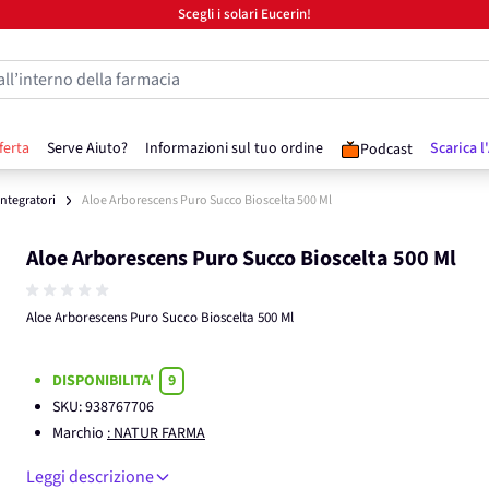
Scegli i solari Eucerin!
all’interno della farmacia
ferta
Serve Aiuto?
Informazioni sul tuo ordine
Scarica l
Podcast
 Integratori
Aloe Arborescens Puro Succo Bioscelta 500 Ml
Aloe Arborescens Puro Succo Bioscelta 500 Ml
Aloe Arborescens Puro Succo Bioscelta 500 Ml
DISPONIBILITA'
9
SKU:
938767706
Marchio
: NATUR FARMA
Leggi descrizione