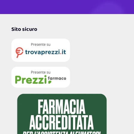
Sito sicuro
4,7
/5
122.208
Recensioni