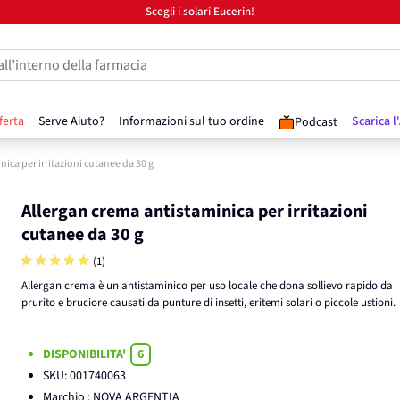
Scegli i solari Eucerin!
all’interno della farmacia
ferta
Serve Aiuto?
Informazioni sul tuo ordine
Scarica l
Podcast
ica per irritazioni cutanee da 30 g
Allergan crema antistaminica per irritazioni
cutanee da 30 g
(1)
Allergan crema è un antistaminico per uso locale che dona sollievo rapido da
prurito e bruciore causati da punture di insetti, eritemi solari o piccole ustioni.
DISPONIBILITA'
6
SKU:
001740063
Marchio
: NOVA ARGENTIA