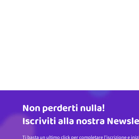
Non perderti nulla!
Indirizzo email
Iscriviti alla nostra Newsl
Ti basta un ultimo click per completare l’iscrizione e iniz