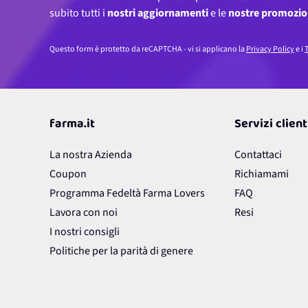
subito tutti i
nostri aggiornamenti
e le
nostre promozio
Questo form è protetto da reCAPTCHA - vi si applicano la
Privacy Policy
e i
T
farma.it
Servizi client
La nostra Azienda
Contattaci
Coupon
Richiamami
Programma Fedeltà Farma Lovers
FAQ
Lavora con noi
Resi
I nostri consigli
Politiche per la parità di genere