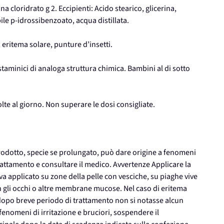
 cloridrato g 2. Eccipienti: Acido stearico, glicerina,
ile p-idrossibenzoato, acqua distillata.
 eritema solare, punture d’insetti.
staminici di analoga struttura chimica. Bambini al di sotto
olte al giorno. Non superare le dosi consigliate.
rodotto, specie se prolungato, può dare origine a fenomeni
 trattamento e consultare il medico. Avvertenze Applicare la
 applicato su zone della pelle con vesciche, su piaghe vive
 con gli occhi o altre membrane mucose. Nel caso di eritema
 dopo breve periodo di trattamento non si notasse alcun
enomeni di irritazione e bruciori, sospendere il