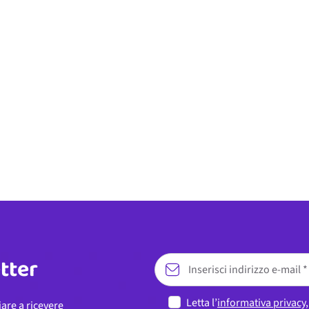
etter
Letta l’
informativa privacy
iare a ricevere