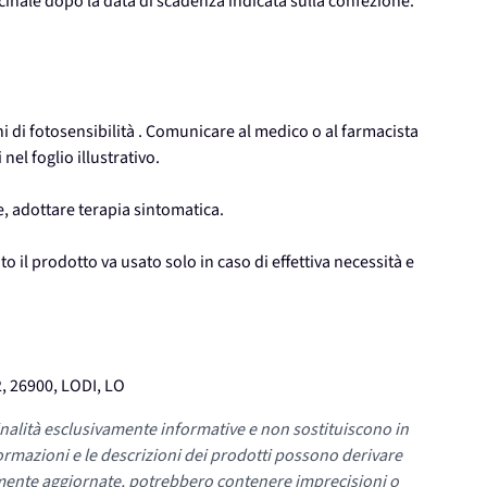
icinale dopo la data di scadenza indicata sulla confezione.
ni di fotosensibilità . Comunicare al medico o al farmacista
nel foglio illustrativo.
 adottare terapia sintomatica.
o il prodotto va usato solo in caso di effettiva necessità e
, 26900, LODI, LO
nalità esclusivamente informative e non sostituiscono in
ormazioni e le descrizioni dei prodotti possono derivare
mente aggiornate, potrebbero contenere imprecisioni o