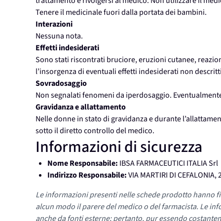
trattamento e rivolgersi al medico. Non utilizzare il med
Tenere il medicinale fuori dalla portata dei bambini.
Interazioni
Nessuna nota.
Effetti indesiderati
Sono stati riscontrati bruciore, eruzioni cutanee, reazio
l’insorgenza di eventuali effetti indesiderati non descritti 
Sovradosaggio
Non segnalati fenomeni da iperdosaggio. Eventualmente,
Gravidanza e allattamento
Nelle donne in stato di gravidanza e durante l’allattament
sotto il diretto controllo del medico.
Informazioni di sicurezza
Nome Responsabile:
IBSA FARMACEUTICI ITALIA Srl
Indirizzo Responsabile:
VIA MARTIRI DI CEFALONIA, 2
Le informazioni presenti nelle schede prodotto hanno fi
alcun modo il parere del medico o del farmacista. Le inf
anche da fonti esterne; pertanto, pur essendo costante