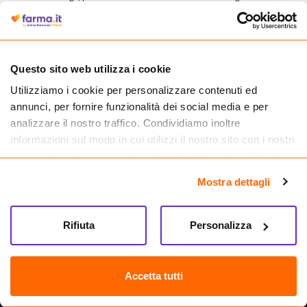
autorizzata dal Ministero della Salute a effettuare la vendita online di
medicinali.
Questo sito web utilizza i cookie
Utilizziamo i cookie per personalizzare contenuti ed
annunci, per fornire funzionalità dei social media e per
analizzare il nostro traffico. Condividiamo inoltre
informazioni sul modo in cui utilizzi il nostro sito con i nostri
partner che si occupano di analisi dei dati web, pubblicità e
social media, i quali potrebbero combinarle con altre
Mostra dettagli
informazioni che hai fornito loro o che hanno raccolto dal
tuo utilizzo dei loro servizi.
Seguici su
Rifiuta
Personalizza
Farma.it S.a.s. P. IVA 07417261216 REA: NA-884088
CREDITS
Accetta tutti
Sede legale Via delle Repubbliche Marinare 128, 80147 Napoli
Vendita online di medicinali senza obbligo di prescrizione effettuata tramite
esercizio autorizzato dal Ministero della Salute – Codice identificativo n. 016715