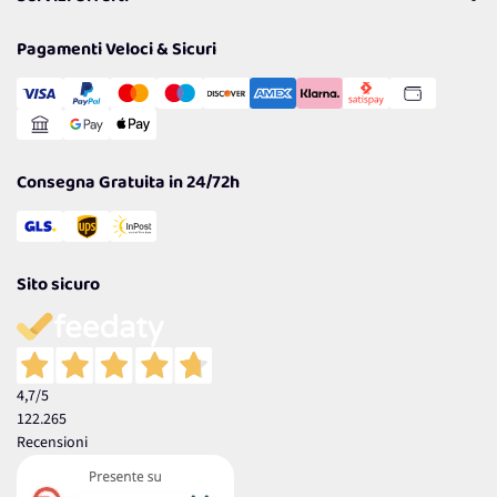
Resi
Politiche per la parità di genere
Privacy Policy
Tantissimi Sconti
Pagamenti Veloci & Sicuri
Cookie Policy
Transazione Sicura
Comunicazioni
Gestisci Cookie
Reso Facile e Veloce
Garanzia
Consegna Gratuita in 24/72h
Sito sicuro
4,7
/5
122.265
Recensioni