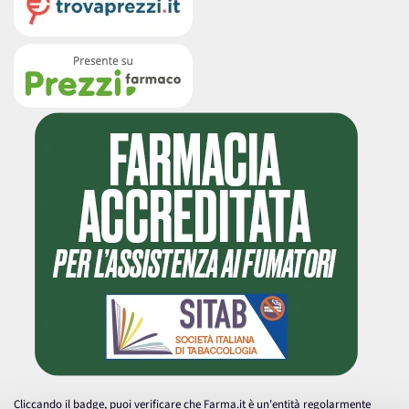
Cliccando il badge, puoi verificare che Farma.it è un'entità regolarmente