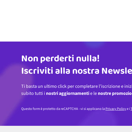
Non perderti nulla!
Indirizzo email
Iscriviti alla nostra Newsl
Ti basta un ultimo click per completare l’iscrizione e iniz
subito tutti i
nostri aggiornamenti
e le
nostre promozio
Questo form è protetto da reCAPTCHA - vi si applicano la
Privacy Policy
e i
T