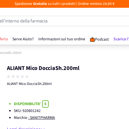
Spedizione
Gratuita
su tutti i prodotti
| Ordine minimo 24,90 €
all’interno della farmacia
ferta
Serve Aiuto?
Informazioni sul tuo ordine
Scarica l
Podcast
DocciaSh.200ml
ALIANT Mico DocciaSh.200ml
ALIANT Mico DocciaSh.200ml
DISPONIBILITA'
5
SKU:
920801242
Marchio
: SANITPHARMA