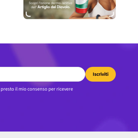
Iscriviti
, presto il mio consenso per ricevere