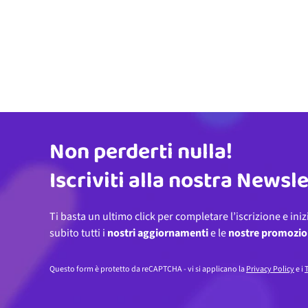
Non perderti nulla!
Indirizzo email
Iscriviti alla nostra Newsl
Ti basta un ultimo click per completare l’iscrizione e iniz
subito tutti i
nostri aggiornamenti
e le
nostre promozio
Questo form è protetto da reCAPTCHA - vi si applicano la
Privacy Policy
e i
T