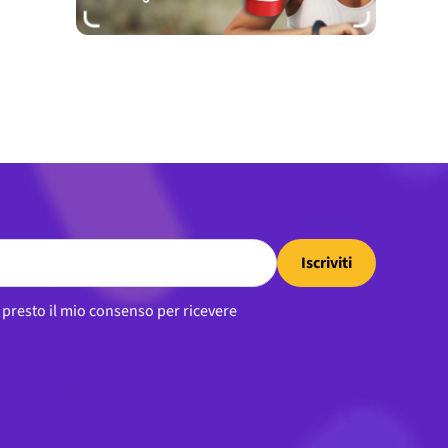
Iscriviti
, presto il mio consenso per ricevere