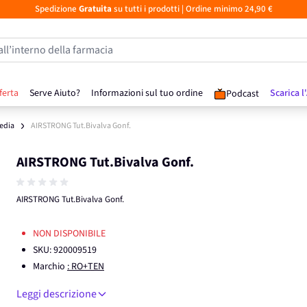
Spedizione
Gratuita
su tutti i prodotti
| Ordine minimo 24,90 €
all’interno della farmacia
ferta
Serve Aiuto?
Informazioni sul tuo ordine
Scarica l
Podcast
edia
AIRSTRONG Tut.Bivalva Gonf.
AIRSTRONG Tut.Bivalva Gonf.
AIRSTRONG Tut.Bivalva Gonf.
NON DISPONIBILE
SKU:
920009519
Marchio
: RO+TEN
Leggi descrizione