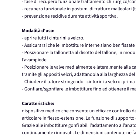
- fase di recupero funzionale trattamento chirurgico/con
- recupero funzionale in postumi di fratture malleolari 
- prevenzione recidive durante attività sportiva.
Modalità d'uso:
- aprire tutti i cinturini a velcro.
- Assicurarsi che le imbottiture interne siano ben fissate a
- Posizionare la tallonetta al disotto del tallone, in modo
l’avampiede.
- Posizionare le valve medialmente e lateralmente alla cav
tramite gli appositi velcri, adattandola alla larghezza del
- Chiudere il tutore stringendo i cinturini a velcro: prima 
- Gonfiare/sgonfiare le imbottiture fino ad ottenere il m
Caratteristiche:
dispositivo medico che consente un efficace controllo 
articolare in flesso-estensione. La funzione di supporto
Grazie alle imbottiture gonfi abili l’adattamento all’ana
continuamente rinnovati. Le dimensioni contenute ne faci