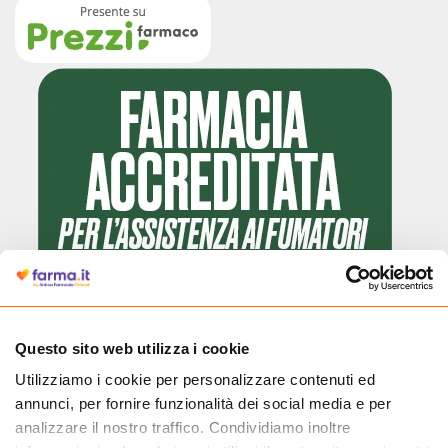
Questo sito web utilizza i cookie
Utilizziamo i cookie per personalizzare contenuti ed
Cliccando il badge, puoi verificare che Farma.it è un'entità regolarmente
annunci, per fornire funzionalità dei social media e per
autorizzata dal Ministero della Salute a effettuare la vendita online di
medicinali.
analizzare il nostro traffico. Condividiamo inoltre