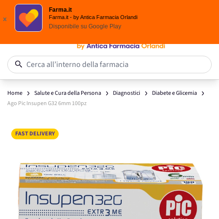
Spedizione
Gratuita
| Ordine minimo 24,90 €
Farma.it
Salta al contenuto
Farma.it - by Antica Farmacia Orlandi
x
Disponibile su
Google Play
0
Cerca all’interno della farmacia
Home
Salute e Cura della Persona
Diagnostici
Diabete e Glicemia
Ago Pic Insupen G32 6mm 100pz
Main image
Click to view image in fullscreen
FAST DELIVERY