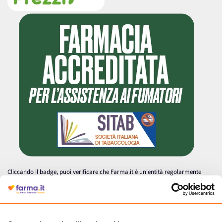
Cliccando il badge, puoi verificare che Farma.it è un'entità regolarmente
autorizzata dal Ministero della Salute a effettuare la vendita online di
medicinali.