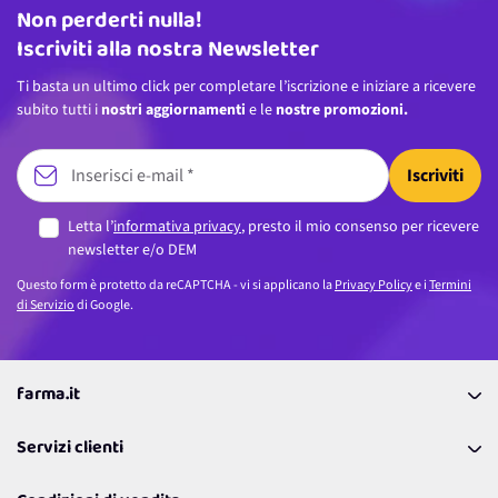
Non perderti nulla!
Indirizzo email
Iscriviti alla nostra Newsletter
Ti basta un ultimo click per completare l’iscrizione e iniziare a ricevere
subito tutti i
nostri aggiornamenti
e le
nostre promozioni.
Iscriviti
Letta l’
informativa privacy
, presto il mio consenso per ricevere
newsletter e/o DEM
Questo form è protetto da reCAPTCHA - vi si applicano la
Privacy Policy
e i
Termini
di Servizio
di Google.
farma.it
La nostra Azienda
Servizi clienti
Coupon
Contattaci
Programma Fedeltà Farma Lovers