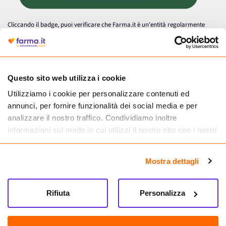
Cliccando il badge, puoi verificare che Farma.it è un'entità regolarmente
autorizzata dal Ministero della Salute a effettuare la vendita online di
medicinali.
Questo sito web utilizza i cookie
Utilizziamo i cookie per personalizzare contenuti ed
annunci, per fornire funzionalità dei social media e per
analizzare il nostro traffico. Condividiamo inoltre
informazioni sul modo in cui utilizzi il nostro sito con i nostri
partner che si occupano di analisi dei dati web, pubblicità e
social media, i quali potrebbero combinarle con altre
Mostra dettagli
informazioni che hai fornito loro o che hanno raccolto dal
tuo utilizzo dei loro servizi.
Seguici su
Rifiuta
Personalizza
Farma.it S.a.s. P. IVA 07417261216 REA: NA-884088
CREDITS