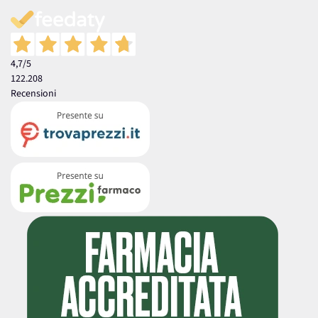
4,7
/5
122.208
Recensioni