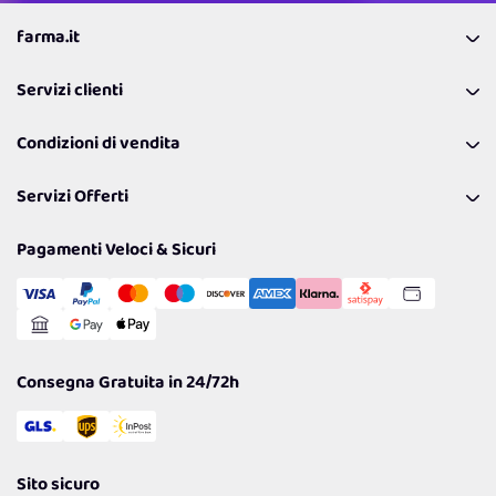
farma.it
La nostra Azienda
Servizi clienti
Coupon
Contattaci
Programma Fedeltà Farma Lovers
Condizioni di vendita
Richiamami
Lavora con noi
Pagamenti & Condizioni
FAQ
I nostri consigli
Servizi Offerti
Spedizioni
Resi
Politiche per la parità di genere
Privacy Policy
Tantissimi Sconti
Pagamenti Veloci & Sicuri
Cookie Policy
Transazione Sicura
Comunicazioni
Gestisci Cookie
Reso Facile e Veloce
Garanzia
Consegna Gratuita in 24/72h
Sito sicuro