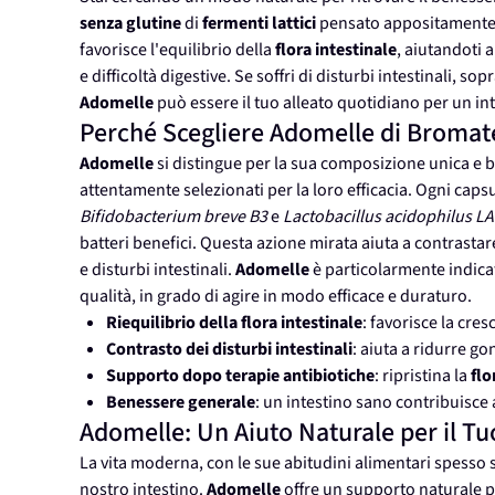
senza glutine
di
fermenti lattici
pensato appositamente p
favorisce l'equilibrio della
flora intestinale
, aiutandoti 
e difficoltà digestive. Se soffri di disturbi intestinali, s
Adomelle
può essere il tuo alleato quotidiano per un int
Perché Scegliere Adomelle di Bromat
Adomelle
si distingue per la sua composizione unica e b
attentamente selezionati per la loro efficacia. Ogni cap
Bifidobacterium breve B3
e
Lactobacillus acidophilus LA
batteri benefici. Questa azione mirata aiuta a contrastare 
e disturbi intestinali.
Adomelle
è particolarmente indica
qualità, in grado di agire in modo efficace e duraturo.
Riequilibrio della flora intestinale
: favorisce la cres
Contrasto dei disturbi intestinali
: aiuta a ridurre gon
Supporto dopo terapie antibiotiche
: ripristina la
flo
Benessere generale
: un intestino sano contribuisce 
Adomelle: Un Aiuto Naturale per il Tu
La vita moderna, con le sue abitudini alimentari spesso sc
nostro intestino.
Adomelle
offre un supporto naturale per