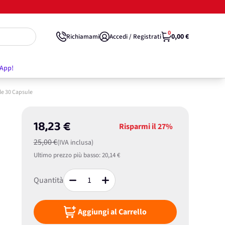
0
0,00 €
Richiamami
Accedi / Registrati
'App!
le 30 Capsule
18,23 €
Risparmi il
27%
25,00 €
(IVA inclusa)
Ultimo prezzo più basso:
20,14 €
Quantità
Aggiungi al Carrello