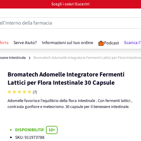
Scegli i solari Eucerin!
all’interno della farmacia
ferta
Serve Aiuto?
Informazioni sul tuo ordine
Scarica l
Podcast
sere Intestinale
Bromatech Adomelle Integratore Fermenti Lattici per Flora Intestina
Bromatech Adomelle Integratore Fermenti
Lattici per Flora Intestinale 30 Capsule
(7)
Adomelle favorisce l'equilibrio della flora intestinale . Con fermenti lattici ,
contrasta gonfiore e meteorismo. 30 capsule per il benessere intestinale.
DISPONIBILITA'
10+
SKU:
911973788