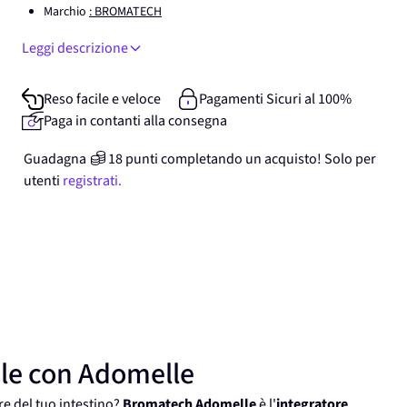
Marchio
: BROMATECH
Leggi descrizione
Reso facile e veloce
Pagamenti Sicuri al 100%
Paga in contanti alla consegna
Guadagna
18
punti
completando un acquisto! Solo per
utenti
registrati.
nale con Adomelle
re del tuo intestino?
Bromatech Adomelle
è l'
integratore