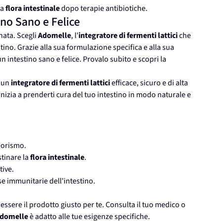
la
flora intestinale
dopo terapie antibiotiche.
ino Sano e Felice
rnata. Scegli
Adomelle
, l'
integratore di fermenti lattici
che
estino. Grazie alla sua formulazione specifica e alla sua
n intestino sano e felice. Provalo subito e scopri la
a un
integratore di fermenti lattici
efficace, sicuro e di alta
inizia a prenderti cura del tuo intestino in modo naturale e
eorismo.
stinare la
flora intestinale
.
tive.
se immunitarie dell'intestino.
essere il prodotto giusto per te. Consulta il tuo medico o
domelle
è adatto alle tue esigenze specifiche.