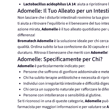
Lactobacillus acidophilus LA 14
: aiuta a ripristinare 
Adomelle: Il Tuo Alleato per un Intest
Non lasciare che i disturbi intestinali rovinino la tua gio
ti aiuta a ritrovare l'equilibrio e il benessere del tuo int
azione mirata,
Adomelle
è il tuo alleato quotidiano per u
differenza!
Bromatech Adomelle
è la soluzione ideale per chi cerc
qualità. Ordina subito la tua confezione da 30 capsule e 
duraturo. Ritrova il benessere che meriti con
Adomelle
!
Adomelle: Specificamente per Chi?
Adomelle
è particolarmente indicato per:
Persone che soffrono di gonfiore addominale e met
Chi ha subito terapie antibiotiche e necessita di ripri
Individui con irregolarità intestinale e difficoltà diges
Chi cerca un supporto naturale per rafforzare le dife
Persone con intolleranze o sensibilità al glutine.
Se ti riconosci in una di queste categorie,
Adomelle
può 
farmacista per maggiori informazioni e per valutare se
A