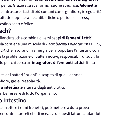
er te. Grazie alla sua formulazione specifica,
Adomelle
a contrastare i fastidi più comuni come gonfiore, irregolarità
oprattutto dopo terapie antibiotiche o periodi di stress,
estino sano e felice.
ech?
ilanciata, che combina diversi ceppi di
fermenti lattici
sula contiene una miscela di
Lactobacillus plantarum LP 115
,
 14
, che lavorano in sinergia per ripopolare l'intestino con
la proliferazione di batteri nocivi, responsabili di squilibri
to per chi cerca un
integratore di fermenti lattici
di alta
cita dei batteri "buoni" a scapito di quelli dannosi.
fiore, gas e irregolarità.
ra intestinale
alterata dagli antibiotici.
al benessere di tutto l'organismo.
o Intestino
orrette e i ritmi frenetici, può mettere a dura prova il
 contrastare gli effetti negativi di questi fattori, aiutandoti