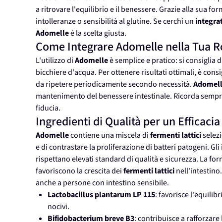
a ritrovare l'equilibrio e il benessere. Grazie alla sua f
intolleranze o sensibilità al glutine. Se cerchi un
integra
Adomelle
è la scelta giusta.
Come Integrare Adomelle nella Tua R
L'utilizzo di
Adomelle
è semplice e pratico: si consiglia 
bicchiere d'acqua. Per ottenere risultati ottimali, è con
da ripetere periodicamente secondo necessità.
Adomel
mantenimento del benessere intestinale. Ricorda sempre 
fiducia.
Ingredienti di Qualità per un Efficaci
Adomelle
contiene una miscela di
fermenti lattici
selezi
e di contrastare la proliferazione di batteri patogeni. Gl
rispettano elevati standard di qualità e sicurezza. La fo
favoriscono la crescita dei
fermenti lattici
nell'intestino
anche a persone con intestino sensibile.
Lactobacillus plantarum LP 115
: favorisce l'equilibr
nocivi.
Bifidobacterium breve B3
: contribuisce a rafforzare