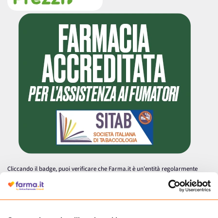
Cliccando il badge, puoi verificare che Farma.it è un'entità regolarmente
autorizzata dal Ministero della Salute a effettuare la vendita online di
medicinali.