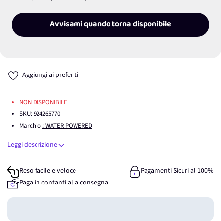
Avvisami quando torna disponibile
Aggiungi ai preferiti
NON DISPONIBILE
SKU:
924265770
Marchio
: WATER POWERED
Leggi descrizione
Reso facile e veloce
Pagamenti Sicuri al 100%
Paga in contanti alla consegna
Guadagna
0
punti