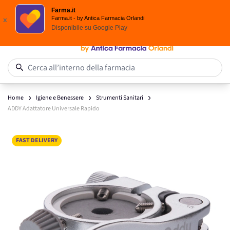
Spedizione
Gratuita
| Ordine minimo 24,90 €
Farma.it
Salta al contenuto
Farma.it - by Antica Farmacia Orlandi
x
Disponibile su
Google Play
0
Cerca all’interno della farmacia
Home
Igiene e Benessere
Strumenti Sanitari
ADDY Adattatore Universale Rapido
Main image
Click to view image in fullscreen
FAST DELIVERY