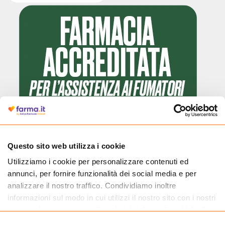
Questo sito web utilizza i cookie
Utilizziamo i cookie per personalizzare contenuti ed
Cliccando il badge, puoi verificare che Farma.it è un'entità regolarmente
annunci, per fornire funzionalità dei social media e per
autorizzata dal Ministero della Salute a effettuare la vendita online di
medicinali.
analizzare il nostro traffico. Condividiamo inoltre
informazioni sul modo in cui utilizzi il nostro sito con i nostri
partner che si occupano di analisi dei dati web, pubblicità e
social media, i quali potrebbero combinarle con altre