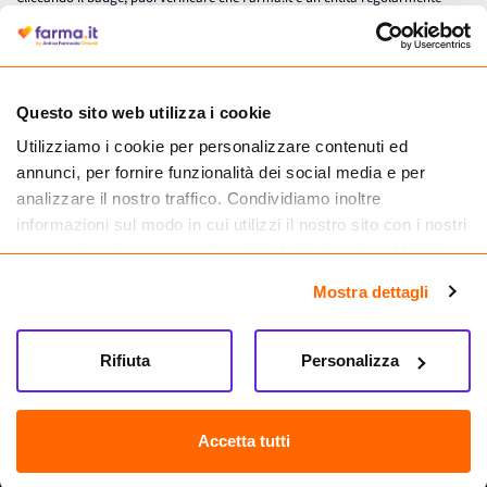
autorizzata dal Ministero della Salute a effettuare la vendita online di
medicinali.
Questo sito web utilizza i cookie
Utilizziamo i cookie per personalizzare contenuti ed
annunci, per fornire funzionalità dei social media e per
analizzare il nostro traffico. Condividiamo inoltre
informazioni sul modo in cui utilizzi il nostro sito con i nostri
partner che si occupano di analisi dei dati web, pubblicità e
social media, i quali potrebbero combinarle con altre
Mostra dettagli
informazioni che hai fornito loro o che hanno raccolto dal
tuo utilizzo dei loro servizi.
Seguici su
Rifiuta
Personalizza
Farma.it S.a.s. P. IVA 07417261216 REA: NA-884088
CREDITS
Accetta tutti
Sede legale Via delle Repubbliche Marinare 128, 80147 Napoli
Vendita online di medicinali senza obbligo di prescrizione effettuata tramite
esercizio autorizzato dal Ministero della Salute – Codice identificativo n. 016715