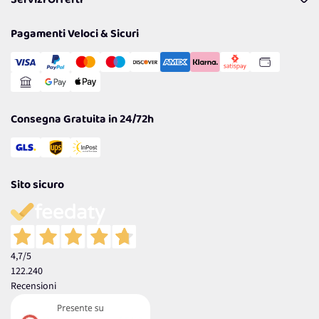
Servizi Offerti
Resi
Politiche per la parità di genere
Privacy Policy
Tantissimi Sconti
Pagamenti Veloci & Sicuri
Cookie Policy
Transazione Sicura
Comunicazioni
Gestisci Cookie
Reso Facile e Veloce
Garanzia
Consegna Gratuita in 24/72h
Sito sicuro
4,7
/5
122.240
Recensioni