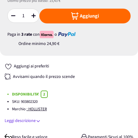
Ultimo prezzo più basso:
15,43 €
Aggiungi
Quantità
Paga in
3 rate
con
o
Ordine minimo
24,90 €
Aggiungi ai preferiti
Avvisami quando il prezzo scende
DISPONIBILITA'
2
SKU:
903802320
Marchio
: HOLLISTER
Leggi descrizione
Reso facile e veloce
Pagamenti Sicuri al 100%