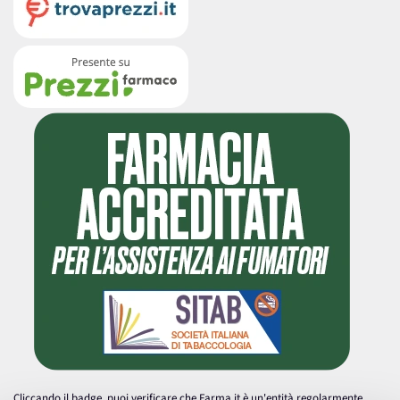
Cliccando il badge, puoi verificare che Farma.it è un'entità regolarmente