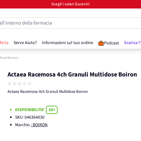
Scegli i solari Eucerin!
all’interno della farmacia
ferta
Serve Aiuto?
Informazioni sul tuo ordine
Scarica l
Podcast
dose Boiron
Actaea Racemosa 4ch Granuli Multidose Boiron
Actaea Racemosa 4ch Granuli Multidose Boiron
DISPONIBILITA'
10+
SKU:
046364030
Marchio
: BOIRON