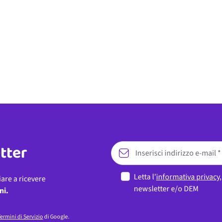
etter
Letta l’
informativa privacy
iare a ricevere
newsletter e/o DEM
ni.
ermini di Servizio
di Google.