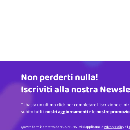
Non perderti nulla!
Indirizzo email
Iscriviti alla nostra Newsl
Ti basta un ultimo click per completare l’iscrizione e iniz
subito tutti i
nostri aggiornamenti
e le
nostre promozio
Questo form è protetto da reCAPTCHA - vi si applicano la
Privacy Policy
e i
T