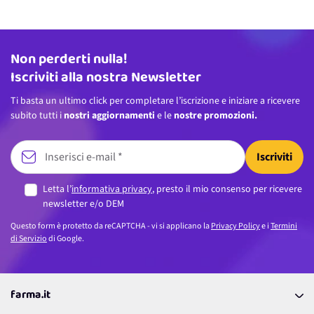
Non perderti nulla!
Indirizzo email
Iscriviti alla nostra Newsletter
Ti basta un ultimo click per completare l’iscrizione e iniziare a ricevere
subito tutti i
nostri aggiornamenti
e le
nostre promozioni.
Iscriviti
Letta l’
informativa privacy
, presto il mio consenso per ricevere
newsletter e/o DEM
Questo form è protetto da reCAPTCHA - vi si applicano la
Privacy Policy
e i
Termini
di Servizio
di Google.
farma.it
La nostra Azienda