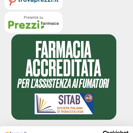
Cliccando il badge, puoi verificare che Farma.it è un'entità regolarmente