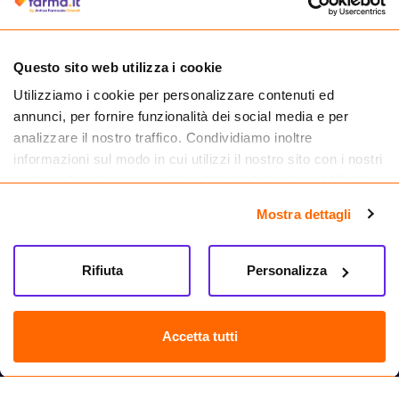
autorizzata dal Ministero della Salute a effettuare la vendita online di
medicinali.
Questo sito web utilizza i cookie
Utilizziamo i cookie per personalizzare contenuti ed
annunci, per fornire funzionalità dei social media e per
analizzare il nostro traffico. Condividiamo inoltre
informazioni sul modo in cui utilizzi il nostro sito con i nostri
partner che si occupano di analisi dei dati web, pubblicità e
social media, i quali potrebbero combinarle con altre
Mostra dettagli
informazioni che hai fornito loro o che hanno raccolto dal
tuo utilizzo dei loro servizi.
Rifiuta
Personalizza
Seguici su
Farma.it S.a.s. P. IVA 07417261216 REA: NA-884088
CREDITS
Accetta tutti
Sede legale Via delle Repubbliche Marinare 128, 80147 Napoli
Vendita online di medicinali senza obbligo di prescrizione effettuata tramite
esercizio autorizzato dal Ministero della Salute – Codice identificativo n. 016715