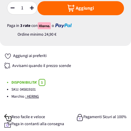
Aggiungi
Quantità
Paga in
3 rate
con
o
Ordine minimo
24,90 €
Aggiungi ai preferiti
Avvisami quando il prezzo scende
DISPONIBILITA'
1
SKU:
045819101
Marchio
: HERING
Reso facile e veloce
Pagamenti Sicuri al 100%
Paga in contanti alla consegna