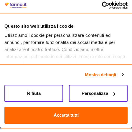
autorizzata dal Ministero della Salute a effettuare la vendita online di
medicinali.
Questo sito web utilizza i cookie
Utilizziamo i cookie per personalizzare contenuti ed
annunci, per fornire funzionalità dei social media e per
analizzare il nostro traffico. Condividiamo inoltre
informazioni sul modo in cui utilizzi il nostro sito con i nostri
partner che si occupano di analisi dei dati web, pubblicità e
social media, i quali potrebbero combinarle con altre
Mostra dettagli
informazioni che hai fornito loro o che hanno raccolto dal
tuo utilizzo dei loro servizi.
Seguici su
Rifiuta
Personalizza
Farma.it S.a.s. P. IVA 07417261216 REA: NA-884088
CREDITS
Accetta tutti
Sede legale Via delle Repubbliche Marinare 128, 80147 Napoli
Vendita online di medicinali senza obbligo di prescrizione effettuata tramite
esercizio autorizzato dal Ministero della Salute – Codice identificativo n. 016715