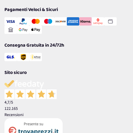
Privacy Policy
Tantissimi Sconti
Pagamenti Veloci & Sicuri
Cookie Policy
Transazione Sicura
Comunicazioni
Gestisci Cookie
Reso Facile e Veloce
Garanzia
Consegna Gratuita in 24/72h
Sito sicuro
4,7
/5
122.165
Recensioni