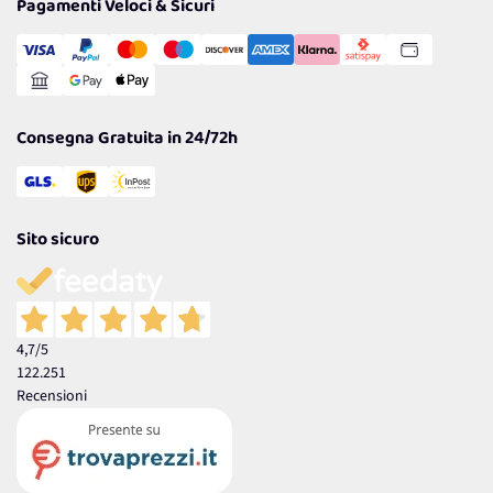
Pagamenti Veloci & Sicuri
Cookie Policy
Transazione Sicura
Comunicazioni
Gestisci Cookie
Reso Facile e Veloce
Garanzia
Consegna Gratuita in 24/72h
Sito sicuro
4,7
/5
122.251
Recensioni