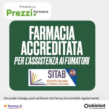
Cliccando il badge, puoi verificare che Farma.it è un'entità regolarmente
autorizzata dal Ministero della Salute a effettuare la vendita online di
medicinali.