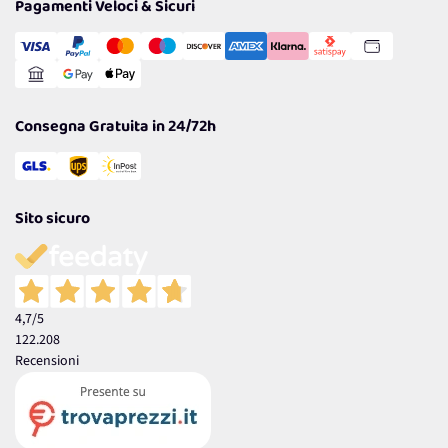
Pagamenti Veloci & Sicuri
Cookie Policy
Transazione Sicura
Comunicazioni
Gestisci Cookie
Reso Facile e Veloce
Garanzia
Consegna Gratuita in 24/72h
Sito sicuro
4,7
/5
122.208
Recensioni