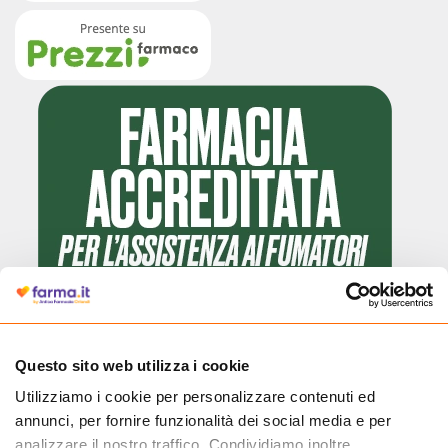
Questo sito web utilizza i cookie
Utilizziamo i cookie per personalizzare contenuti ed
Cliccando il badge, puoi verificare che Farma.it è un'entità regolarmente
annunci, per fornire funzionalità dei social media e per
autorizzata dal Ministero della Salute a effettuare la vendita online di
medicinali.
analizzare il nostro traffico. Condividiamo inoltre